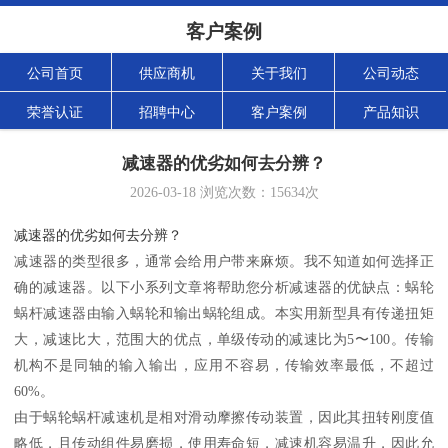
客户案例
公司首页
供应商机
关于我们
公司动态
荣誉认证
招聘中心
客户案例
产品知识
减速器的优劣如何去分辨？
2026-03-18
浏览次数：
15634
次
减速器的优劣如何去分辨？
减速器的类型很多，通常会给用户带来麻烦。我不知道如何选择正
确的减速器。以下小系列文章将帮助您分析减速器的优缺点：蜗轮
蜗杆减速器由输入蜗轮和输出蜗轮组成。本实用新型具有传递扭矩
大，减速比大，范围大的优点，单级传动的减速比为5〜100。传输
机构不是同轴的输入输出，应用不容易，传输效率最低，不超过
60%。
由于蜗轮蜗杆减速机是相对滑动摩擦传动装置，因此其扭转刚度值
略低，且传动组件易磨损，使用寿命短，减速机容易温升，因此允