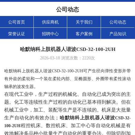
公司动态
公司首页
供应商机
关于我们
公司动态
荣誉认证
招聘中心
客户案例
产品知识
哈默纳科上肢机器人谐波CSD-32-100-2UH
2026-03-18
浏览次数：
2220
次
哈默纳科上肢机器人谐波CSD-32-100-2UH可产生径向弹性变形并带
有外齿的柔轮和一个装在柔轮内部、呈椭圆形、外圈带有柔性滚动
轴承的波发生器。
在现代工业中，生产过程的机械化、自动化已成为突出的主
题。化工等连续性生产过程的自动化已基本得到解决。但在
机械工业中，加工、装配等生产是不连续的。机床是大批量
生产自动化的有效办法；
哈默纳科上肢机器人谐波
CSD-32-
程控机床、数控机床、加工中心等自动化机械是有
100-2UH
效地解决多品种小批量生产自动化的重要办法。但除切削加