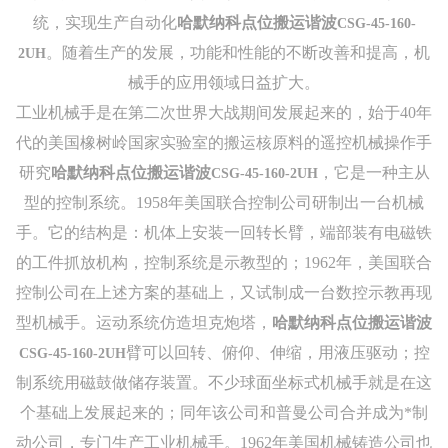
统，实现生产自动化
哈默纳科点位搬运谐波
CSG-45-160-
。随着生产的发展，功能和性能的不断改善和提高，机
2UH
械手的应用领域日益扩大。
工业机械手是在第二次世界大战期间发展起来的，始于40年
代的美国橡树岭国家实验室的搬运核原料的遥控机械操作手
研究
哈默纳科点位搬运谐波
，它是一种主从
CSG-45-160-2UH
型的控制系统。1958年美国联合控制公司研制出一台机械
手。它的结构是：机体上安装一回转长臂，端部装有电磁铁
的工件抓放机构，控制系统是示教型的；1962年，美国联合
控制公司在上述方案的基础上，又试制成一台数控示教再现
型机械手。运动系统仿造坦克炮塔，
哈默纳科点位搬运谐波
臂可以回转、俯仰、伸缩，用液压驱动；控
CSG-45-160-2UH
制系统用磁鼓做储存装置。不少球面坐标式机械手就是在这
个基础上发展起来的；同年该公司和普曼公司合并成为*制
动公司，专门生产工业机械手。1962年美国机械铸造公司也