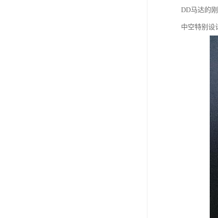
DD马达的
中空特别设