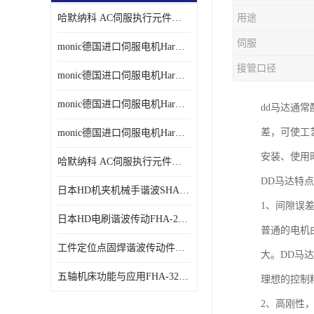
哈默纳科 AC伺服执行元件扁平型SHA系列 议价
用途
伺服
monic德国进口伺服电机Har中国总代理单价
接管口径
monic德国进口伺服电机Har中国总代理代理
monic德国进口伺服电机Har中国总代理公司
dd马达通
差，可使工
monic德国进口伺服电机Har中国总代理供应
安装、使用
哈默纳科 AC伺服执行元件扁平型SHA系列
DD马达特
日本HD机夹机械手谐波SHA32A120CG-B12B
1、间隙误
日本HD电刷谐波传动FHA-25C-50-E250-C
普通的电机
工件定位点固焊谐波传动件哈默纳科CSF-45-100-2UH
大。DD马
五轴机床功能与应用FHA-32C-50-US250
理想的控制
2、高刚性