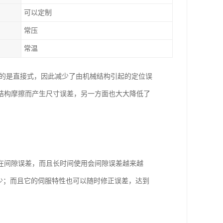
可以定制
常压
常温
用的是直接式，因此减少了由机械结构引起的定位误
结构摩擦而产生尺寸误差，另一方面也大大降低了
在间隙误差，而且长时间使用会间隙误差越来越
少；而且它的伺服特性也可以随时修正误差，达到