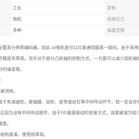
工业
定制
电机
适用压力
多种
温度范围
常配置高分辨率编码器，因此 dd电机是可以比普通伺服高一级的。由于采
艺精度非常高。另外对于部分凸轮轴的控制方式，一方面可以减少因机械
时的噪音等。
点：
差被消除。
由于有减速机、联轴器、齿轮、皮带或丝杠等中间传动环节，就一定会存
达正因为没有中间传动部件，由于DD直接驱动的安装方式，误差被减为较
精度。
，结构紧凑，使用效率高。