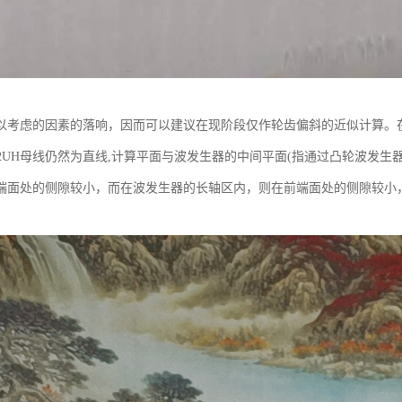
以考虑的因素的落响，因而可以建议在现阶段仅作轮齿偏斜的近似计算。
-50-2UH母线仍然为直线,计算平面与波发生器的中间平面(指通过凸轮波
端面处的侧隙较小，而在波发生器的长轴区内，则在前端面处的侧隙较小