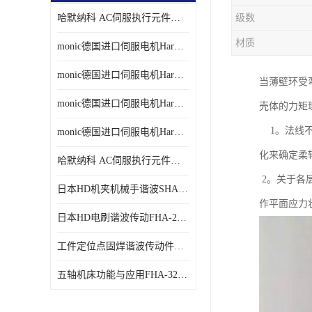
哈默纳科 AC伺服执行元件扁平型SHA系列 议价
级数
材质
monic德国进口伺服电机Har中国总代理单价
monic德国进口伺服电机Har中国总代理代理
当薄壁环受
monic德国进口伺服电机Har中国总代理公司
壳体的力矩理
1。法线不
monic德国进口伺服电机Har中国总代理供应
化来确定柔
哈默纳科 AC伺服执行元件扁平型SHA系列
2。关于各层
日本HD机夹机械手谐波SHA32A120CG-B12B
作平面应力
日本HD电刷谐波传动FHA-25C-50-E250-C
工件定位点固焊谐波传动件哈默纳科CSF-45-100-2UH
五轴机床功能与应用FHA-32C-50-US250