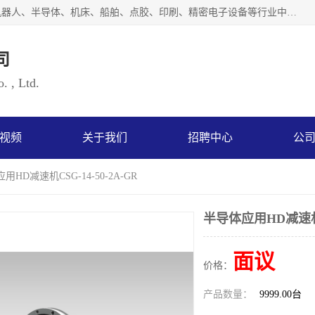
上海浜田实业有限公司专业致力于传动控制行业。面向工业机器人、半导体、机床、船舶、点胶、印刷、精密电子设备等行业中的运动控制技术。为日本哈默纳科（HarmonicDrive简称HD）中国地区定代理商，其生产的HarmonicDrive谐波减速机，具有轻量、小型、传动效率高、减速范围广、精度高等特点，被广泛应用于各种传动系统中。完善的技术，完善的售后，让您的选择无后顾之忧，欢迎您的来电洽谈！
司
. , Ltd.
视频
关于我们
招聘中心
公
用HD减速机CSG-14-50-2A-GR
半导体应用HD减速机CS
面议
价格：
产品数量：
9999.00台