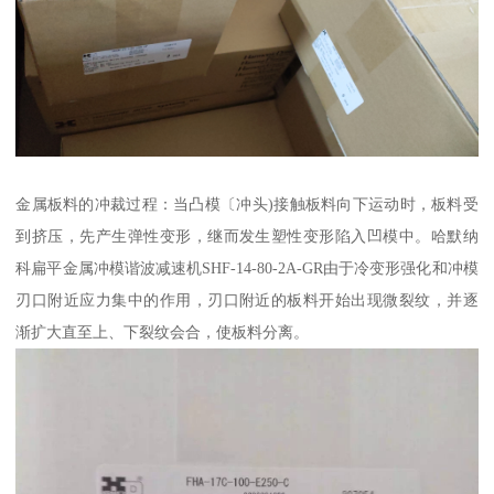
金属板料的冲裁过程：当凸模〔冲头)接触板料向下运动时，板料受
到挤压，先产生弹性变形，继而发生塑性变形陷入凹模中。哈默纳
科扁平金属冲模谐波减速机SHF-14-80-2A-GR由于冷变形强化和冲模
刃口附近应力集中的作用，刃口附近的板料开始出现微裂纹，并逐
渐扩大直至上、下裂纹会合，使板料分离。