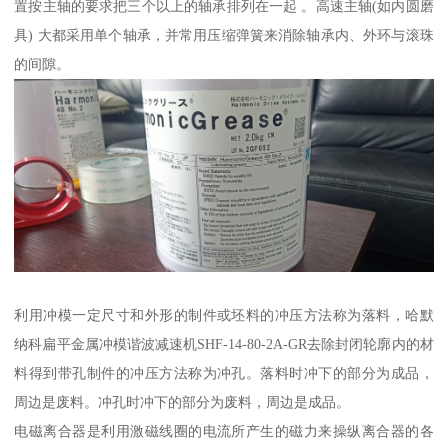
置按主轴的要求把三个以上的轴承排列在一起 。高速主轴(如内圆磨
具) 大都采用单个轴承，并常用压缩弹簧来消除轴承内、外环与滚珠
的间隙。
利用冲模一定尺寸和外形的制件或坯料的冲压方法称为落料，哈默
纳科扁平金属冲模谐波减速机SHF-14-80-2A-GR去除封闭轮廓内的材
料得到带孔制件的冲压方法称为冲孔。落料时冲下的部分为成品，
周边是废料。冲孔时冲下的部分为废料，周边是成品。
电磁离合器是利用激磁线圈的电流所产生的磁力来操纵离合器的各