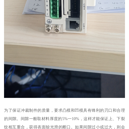
为了保证冲裁制件的质量，要求凸模和凹模具有锋利的刃口和合理
的间隙。间隙一般取材料厚度的5%一10%，这样才能保证上、下裂
纹相互重合，获得表面较光滑的断口。如果间隙过小或过大，则会