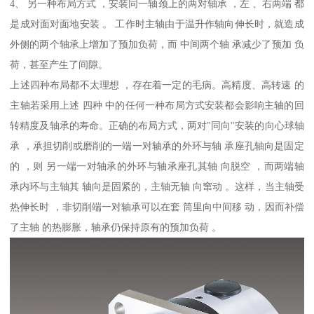
4、 另一种布局方式 ，安装同一轴颈上的两对轴承 ，左 、右两端 都
是成对面对面地安装 。 工作时主轴由于温升作轴向伸长时，就造成
外侧的两个轴承上增加了预加负荷，而 中间两个轴 承减少了预加 负
荷，甚至产生了间隙。
上述四种布局都不太理想 ，存在着一定的毛病。高精度、高转速 的
主轴若采用上述 四种 中的任何一种布局方式安装都会影响主轴的回
转精度及轴承的寿命。正确的布局方式，两对"同向''安装的向心球轴
承 ，承担切削或磨削的一端一对轴承的外环与轴 承座孔轴向是固定
的 ，则 另一端一对轴承的外环与轴承座孔其轴 向脱空 ，而两端轴
承内环与主轴其 轴向是固紧的，主轴无轴 向窜动 。这样，当主轴受
热伸长时 ，非切削端一对轴承可以在套 筒里向中间移 动，因而补偿
了主轴 的热膨胀，轴承仍保持原有的预加负荷 。