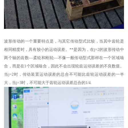
波形传动的一个重要特点是，与其它传动型式比较，当其中齿轮是
相同精度时，具有较小的运动误差。**是因为，在j=2的波形传动中
两个轴的齿数—柔轮和刚轮—不像一般传动型式那样在一个区域啮
合，而是在1个区域啮合，因此不会出现轮齿运动误差的不良数值。
当j=2时，传动装置运动误差的总合不可能比齿轮运动误差的一半
大，当j=3时，不可能大于齿轮运动误差总合的1/4.