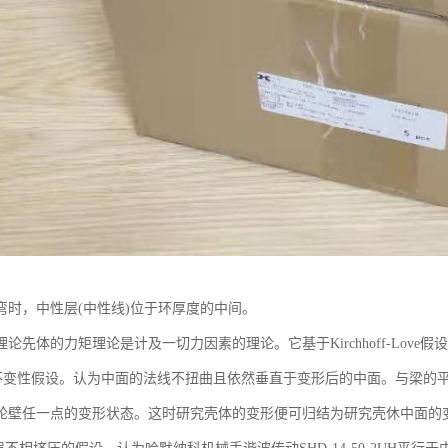
弯时，中性层(中性线)位于环厚度的中间。
论先体的力矩理论是计及一切力因素的理论。它基于Kirchhoff-Love假设
变性假设。认为中面的法线不扭曲且依然垂直于变形后的中面。与梁的平
轮壁任一点的变形状态。这时研究壳体的变形便可归结为研究壳休中面的