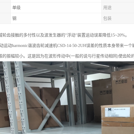
单级
用途
钢
包装
域轮齿接触的多付性以及波发生器的“浮动“装置运动误差降低15~20%。
运动harmonic谐波齿轮减速机CSD-14-50-2UH误差的性质本身带
振的振幅较小。这是因为在波形传动中(一般的说与行星传动相同)使齿轮