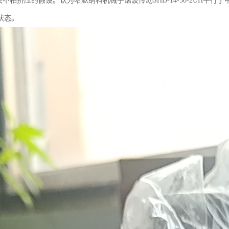
不相挤压的假设。认为哈默纳科机械手谐波传动SHD-14-50-2UH平
状态。