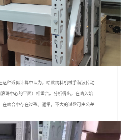
在这种近似计算中认为，哈默纳科机械手谐波传动
发生器滚珠中心的平面）相重合。分析得出，在啮入始
，在啮合中存在过盈。通常，不大的过盈可由公差