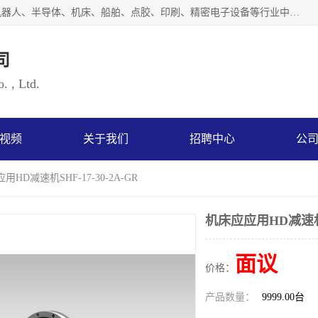
上海浜田实业有限公司专业致力于传动控制行业。面向工业机器人、半导体、机床、船舶、点胶、印刷、精密电子设备等行业中的运动控制技术。为日本哈默纳科（HarmonicDrive简称HD）中国地区定代理商，其生产的HarmonicDrive谐波减速机，具有轻量、小型、传动效率高、减速范围广、精度高等特点，被广泛应用于各种传动系统中。完善的技术，完善的售后，让您的选择无后顾之忧，欢迎您的来电洽谈！
司
. , Ltd.
视频
关于我们
招聘中心
公
用HD减速机SHF-17-30-2A-GR
机床应应用HD减速机SH
面议
价格：
产品数量：
9999.00台