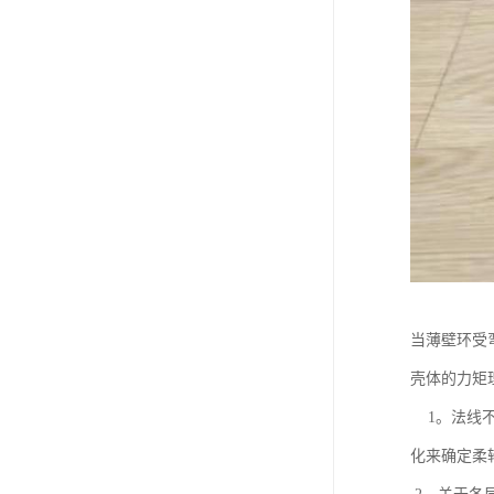
当薄壁环受
壳体的力矩理
1。法线不
化来确定柔