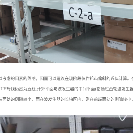
以考虑的因素的落响，因而可以建议在现阶段仅作轮齿偏斜的近似计算。
-50-2UH母线仍然为直线,计算平面与波发生器的中间平面(指通过凸轮波
端面处的侧隙较小，而在波发生器的长轴区内，则在前端面处的侧隙较小