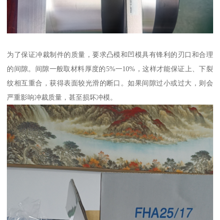
为了保证冲裁制件的质量，要求凸模和凹模具有锋利的刃口和合理
的间隙。间隙一般取材料厚度的5%一10%，这样才能保证上、下裂
纹相互重合，获得表面较光滑的断口。如果间隙过小或过大，则会
严重影响冲裁质量，甚至损坏冲模。