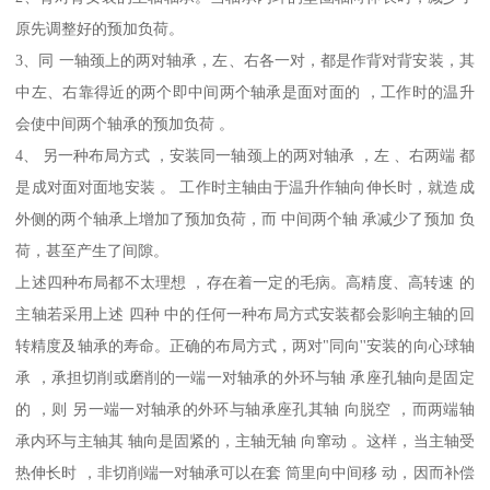
原先调整好的预加负荷。
3、同 一轴颈上的两对轴承，左、右各一对，都是作背对背安装，其
中左、右靠得近的两个即中间两个轴承是面对面的 ，工作时的温升
会使中间两个轴承的预加负荷 。
4、 另一种布局方式 ，安装同一轴颈上的两对轴承 ，左 、右两端 都
是成对面对面地安装 。 工作时主轴由于温升作轴向伸长时，就造成
外侧的两个轴承上增加了预加负荷，而 中间两个轴 承减少了预加 负
荷，甚至产生了间隙。
上述四种布局都不太理想 ，存在着一定的毛病。高精度、高转速 的
主轴若采用上述 四种 中的任何一种布局方式安装都会影响主轴的回
转精度及轴承的寿命。正确的布局方式，两对"同向''安装的向心球轴
承 ，承担切削或磨削的一端一对轴承的外环与轴 承座孔轴向是固定
的 ，则 另一端一对轴承的外环与轴承座孔其轴 向脱空 ，而两端轴
承内环与主轴其 轴向是固紧的，主轴无轴 向窜动 。这样，当主轴受
热伸长时 ，非切削端一对轴承可以在套 筒里向中间移 动，因而补偿