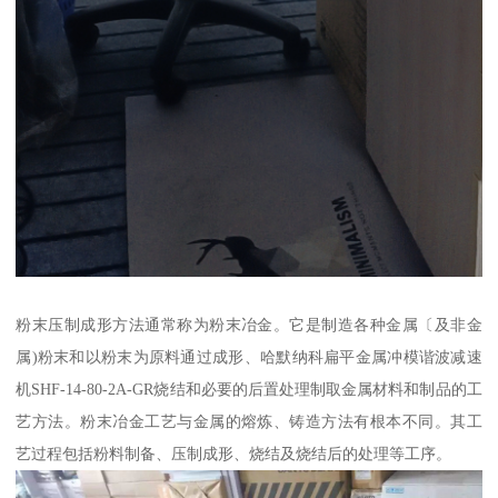
粉末压制成形方法通常称为粉末冶金。它是制造各种金属〔及非金
属)粉末和以粉末为原料通过成形、哈默纳科扁平金属冲模谐波减速
机SHF-14-80-2A-GR烧结和必要的后置处理制取金属材料和制品的工
艺方法。粉末冶金工艺与金属的熔炼、铸造方法有根本不同。其工
艺过程包括粉料制备、压制成形、烧结及烧结后的处理等工序。