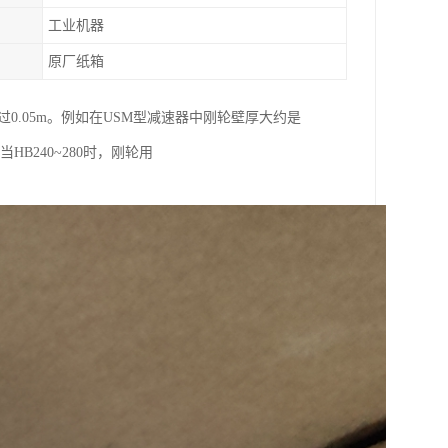
工业机器
原厂纸箱
不*过0.05m。例如在USM型减速器中刚轮壁厚大约是
HB240~280时，刚轮用