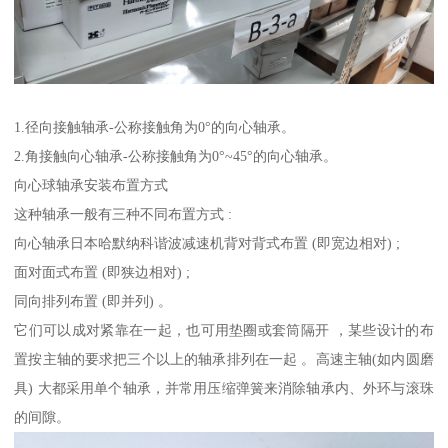
1.径向接触轴承-公称接触角为0°的向心轴承。
2.角接触向心轴承-公称接触角为0°~45°的向心轴承。
向心球轴承安装布置方式
这种轴承一般有三种不同布置方式 :
向心轴承日本哈默纳科谐波减速机背对背式布置 (即宽边相对) ;
面对面式布置 (即狭边相对) ;
同向排列布置 (即并列) 。
它们可以成对紧靠在一起，也可用垫圈或套筒隔开 ，某些设计的布
置按主轴的要求把三个以上的轴承排列在一起 。高速主轴(如内圆磨
具) 大都采用单个轴承，并常用压缩弹簧来消除轴承内、外环与滚珠
的间隙。