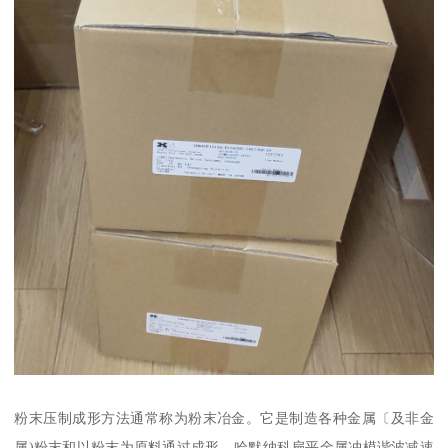
粉末压制成形方法通常称为粉末冶金。它是制造各种金属〔及非金
属)粉末和以粉末为原料通过成形、哈默纳科扁平金属冲模谐波减速