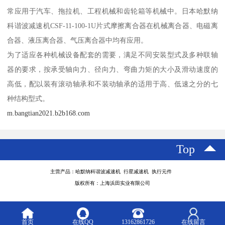
常应用于汽车、拖拉机、工程机械和齿轮箱等机械中。日本哈默纳
科谐波减速机CSF-11-100-1U片式摩擦离合器在机械离合器、电磁离
合器、液压离合器、气压离合器中均有应用。
为了适应各种机械设备配套的需要，满足不同安装型式及多种联轴
器的要求，按承受轴向力、径向力、弯曲力矩的大小及滑动速度的
高低，配以装有滚动轴承和不装动轴承的适用于高、低速之分的七
种结构型式。
m.bangtian2021.b2b168.com
Top
主营产品：哈默纳科谐波减速机 行星减速机 执行元件
版权所有：上海浜田实业有限公司
首页
在线QQ
13162861726
在线留言