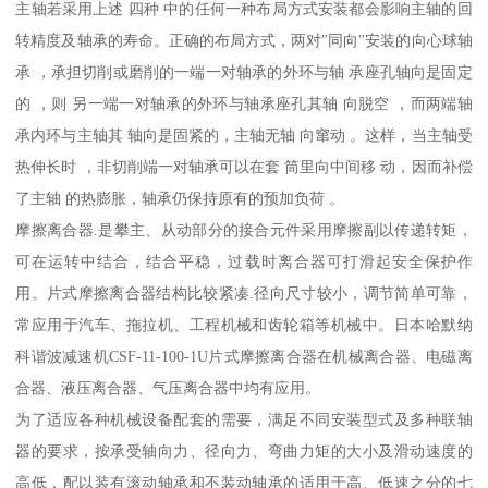
主轴若采用上述 四种 中的任何一种布局方式安装都会影响主轴的回
转精度及轴承的寿命。正确的布局方式，两对"同向''安装的向心球轴
承 ，承担切削或磨削的一端一对轴承的外环与轴 承座孔轴向是固定
的 ，则 另一端一对轴承的外环与轴承座孔其轴 向脱空 ，而两端轴
承内环与主轴其 轴向是固紧的，主轴无轴 向窜动 。这样，当主轴受
热伸长时 ，非切削端一对轴承可以在套 筒里向中间移 动，因而补偿
了主轴 的热膨胀，轴承仍保持原有的预加负荷 。
摩擦离合器.是攀主、从动部分的接合元件采用摩擦副以传递转矩，
可在运转中结合，结合平稳，过载时离合器可打滑起安全保护作
用。片式摩擦离合器结构比较紧凑.径向尺寸较小，调节简单可靠，
常应用于汽车、拖拉机、工程机械和齿轮箱等机械中。日本哈默纳
科谐波减速机CSF-11-100-1U片式摩擦离合器在机械离合器、电磁离
合器、液压离合器、气压离合器中均有应用。
为了适应各种机械设备配套的需要，满足不同安装型式及多种联轴
器的要求，按承受轴向力、径向力、弯曲力矩的大小及滑动速度的
高低，配以装有滚动轴承和不装动轴承的适用于高、低速之分的七