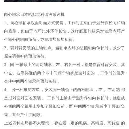
向心轴承日本哈默纳科谐波减速机
1、向心球轴承以面对面方式安装，工作时主轴由于温升作径向和轴
向膨胀，但由于内环比外环伸长快，这样膨胀的结果对轴承内环产
生额外的轴向负荷，亦即增加预加负荷。
2、背对背安装的主轴轴承。当轴承内环的垫圈轴向伸长时，减少了
原先调整好的预加负荷。
3、同 一轴颈上的两对轴承，左、右各一对，都是作背对背安装，其
中左、右靠得近的两个即中间两个轴承是面对面的 ，工作时的温升
会使中间两个轴承的预加负荷 。
4、 另一种布局方式 ，安装同一轴颈上的两对轴承 ，左 、右两端 都
是成对面对面地安装 。 工作时主轴由于温升作轴向伸长时，就造成
外侧的两个轴承上增加了预加负荷，而 中间两个轴 承减少了预加 负
荷，甚至产生了间隙。
上述四种布局都不太理想 ，存在着一定的毛病。高精度、高转速 的