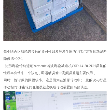
每个啮合区域轮齿接触的多付性以及波发生器的“浮动“装置运动误差
降低15~20%。
波形齿轮传动运动harmonic谐波齿轮减速机CSD-14-50-2UH误差的
性质本身带来一个缺点，即运动误差中高频误差起主要作用，
同时一阶谐振的振幅较小。这是因为在波形传动中(一般的说与行星
传动相同)使齿轮的低频误差变换成传动装置的高频误差。