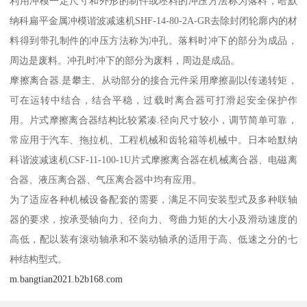
利用冲模一定尺寸和外形的制件或坯料的冲压方法称为落料，哈默
纳科扁平金属冲模谐波减速机SHF-14-80-2A-GR去除封闭轮廓内的材
料得到带孔制件的冲压方法称为冲孔。落料时冲下的部分为成品，
周边是废料。冲孔时冲下的部分为废料，周边是成品。
摩擦离合器.是攀主、从动部分的接合元件采用摩擦副以传递转矩，
可在运转中结合，结合平稳，过载时离合器可打滑起安全保护作
用。片式摩擦离合器结构比较紧凑.径向尺寸较小，调节简单可靠，
常应用于汽车、拖拉机、工程机械和齿轮箱等机械中。日本哈默纳
科谐波减速机CSF-11-100-1U片式摩擦离合器在机械离合器、电磁离
合器、液压离合器、气压离合器中均有应用。
为了适应各种机械设备配套的需要，满足不同安装型式及多种联轴
器的要求，按承受轴向力、径向力、弯曲力矩的大小及滑动速度的
高低，配以装有滚动轴承和不装动轴承的适用于高、低速之分的七
种结构型式。
m.bangtian2021.b2b168.com