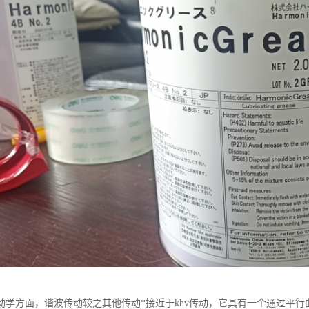
动学方面，谐波传动较之其他传动*接近于khv传动，它具有一个通过平行