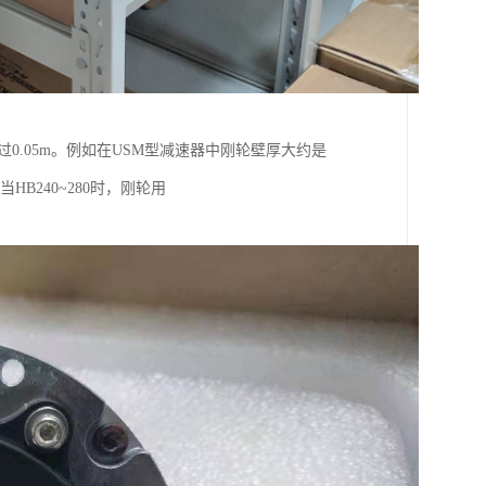
不*过0.05m。例如在USM型减速器中刚轮壁厚大约是
HB240~280时，刚轮用