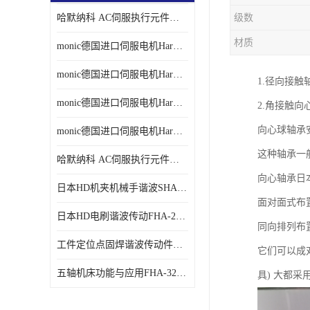
哈默纳科 AC伺服执行元件扁平型SHA系列 议价
级数
材质
monic德国进口伺服电机Har中国总代理单价
monic德国进口伺服电机Har中国总代理代理
1.径向接触
monic德国进口伺服电机Har中国总代理公司
2.角接触向
向心球轴承
monic德国进口伺服电机Har中国总代理供应
这种轴承一
哈默纳科 AC伺服执行元件扁平型SHA系列
向心轴承日本
日本HD机夹机械手谐波SHA32A120CG-B12B
面对面式布置
日本HD电刷谐波传动FHA-25C-50-E250-C
同向排列布置
工件定位点固焊谐波传动件哈默纳科CSF-45-100-2UH
它们可以成
五轴机床功能与应用FHA-32C-50-US250
具) 大都