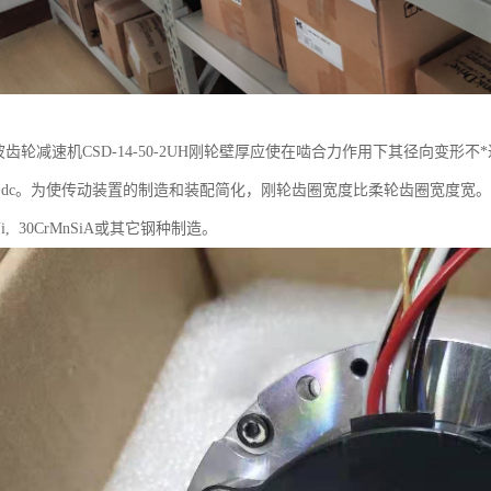
ic谐波齿轮减速机CSD-14-50-2UH刚轮壁厚应使在啮合力作用下其径向变形
 ~0.18)dc。为使传动装置的制造和装配简化，刚轮齿圈宽度比柔轮齿圈宽度宽。当
CrNi, 30CrMnSiA或其它钢种制造。