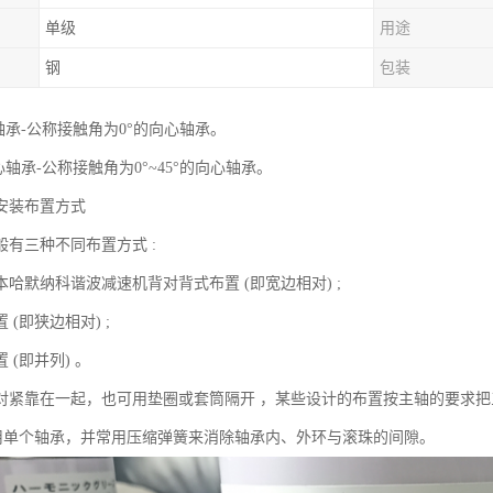
单级
用途
钢
包装
轴承-公称接触角为0°的向心轴承。
心轴承-公称接触角为0°~45°的向心轴承。
安装布置方式
般有三种不同布置方式 :
哈默纳科谐波减速机背对背式布置 (即宽边相对) ;
 (即狭边相对) ;
 (即并列) 。
对紧靠在一起，也可用垫圈或套筒隔开 ，某些设计的布置按主轴的要求把
采用单个轴承，并常用压缩弹簧来消除轴承内、外环与滚珠的间隙。