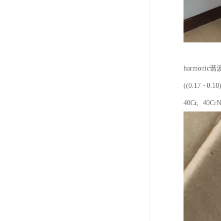
harmon
((0.17
40Cr, 40