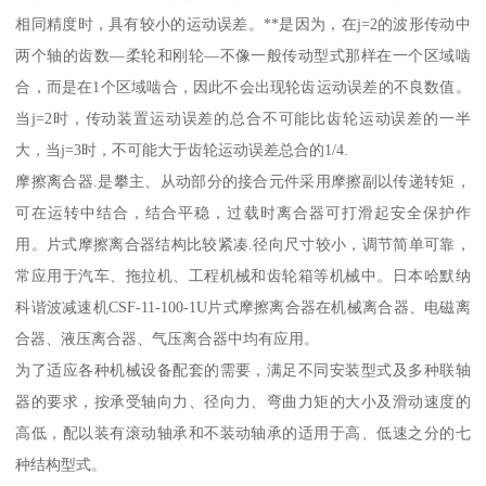
相同精度时，具有较小的运动误差。**是因为，在j=2的波形传动中
两个轴的齿数—柔轮和刚轮—不像一般传动型式那样在一个区域啮
合，而是在1个区域啮合，因此不会出现轮齿运动误差的不良数值。
当j=2时，传动装置运动误差的总合不可能比齿轮运动误差的一半
大，当j=3时，不可能大于齿轮运动误差总合的1/4.
摩擦离合器.是攀主、从动部分的接合元件采用摩擦副以传递转矩，
可在运转中结合，结合平稳，过载时离合器可打滑起安全保护作
用。片式摩擦离合器结构比较紧凑.径向尺寸较小，调节简单可靠，
常应用于汽车、拖拉机、工程机械和齿轮箱等机械中。日本哈默纳
科谐波减速机CSF-11-100-1U片式摩擦离合器在机械离合器、电磁离
合器、液压离合器、气压离合器中均有应用。
为了适应各种机械设备配套的需要，满足不同安装型式及多种联轴
器的要求，按承受轴向力、径向力、弯曲力矩的大小及滑动速度的
高低，配以装有滚动轴承和不装动轴承的适用于高、低速之分的七
种结构型式。