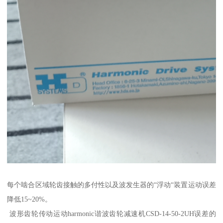
每个啮合区域轮齿接触的多付性以及波发生器的“浮动“装置运动误差
降低15~20%。
波形齿轮传动运动harmonic谐波齿轮减速机CSD-14-50-2UH误差的