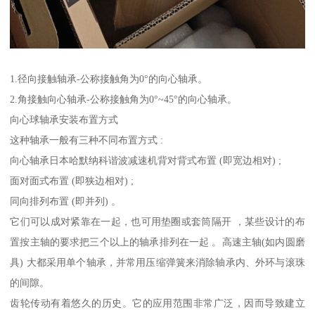
1.径向接触轴承-公称接触角为0°的向心轴承。
2.角接触向心轴承-公称接触角为0°~45°的向心轴承。
向心球轴承安装布置方式
这种轴承一般有三种不同布置方式 :
向心轴承日本哈默纳科谐波减速机背对背式布置 (即宽边相对) ;
面对面式布置 (即狭边相对) ;
同向排列布置 (即并列) 。
它们可以成对紧靠在一起，也可用垫圈或套筒隔开 ，某些设计的布
置按主轴的要求把三个以上的轴承排列在一起 。高速主轴(如内圆磨
具) 大都采用单个轴承，并常用压缩弹簧来消除轴承内、外环与滚珠
的间隙。
齿轮传动有着悠久的历史。它的应用范围非常广泛，因而导致建立