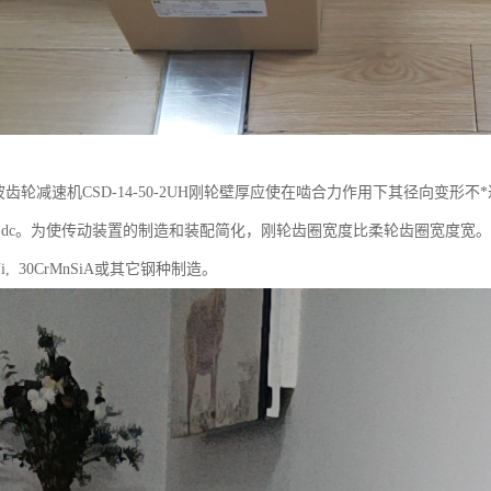
ic谐波齿轮减速机CSD-14-50-2UH刚轮壁厚应使在啮合力作用下其径向变形
 ~0.18)dc。为使传动装置的制造和装配简化，刚轮齿圈宽度比柔轮齿圈宽度宽。当
CrNi, 30CrMnSiA或其它钢种制造。