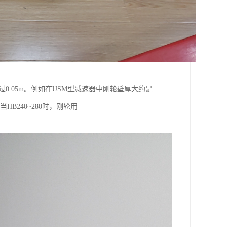
不*过0.05m。例如在USM型减速器中刚轮壁厚大约是
HB240~280时，刚轮用