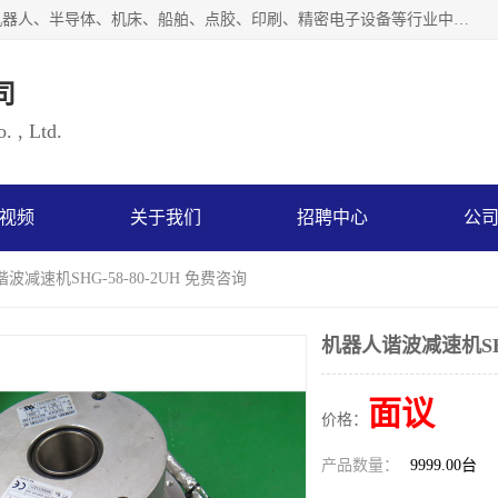
上海浜田实业有限公司专业致力于传动控制行业。面向工业机器人、半导体、机床、船舶、点胶、印刷、精密电子设备等行业中的运动控制技术。为日本哈默纳科（HarmonicDrive简称HD）中国地区定代理商，其生产的HarmonicDrive谐波减速机，具有轻量、小型、传动效率高、减速范围广、精度高等特点，被广泛应用于各种传动系统中。完善的技术，完善的售后，让您的选择无后顾之忧，欢迎您的来电洽谈！
司
. , Ltd.
视频
关于我们
招聘中心
公
波减速机SHG-58-80-2UH 免费咨询
机器人谐波减速机SHG
面议
价格：
产品数量：
9999.00台