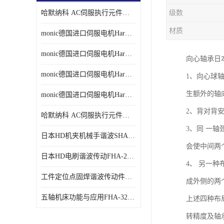
哈默纳科 AC伺服执行元件扁平型SHA系列 议价
级数
材质
monic德国进口伺服电机Har中国总代理单价
monic德国进口伺服电机Har中国总代理代理
向心轴承日
monic德国进口伺服电机Har中国总代理公司
1、向心球
生额外的轴
monic德国进口伺服电机Har中国总代理供应
2、背对背
哈默纳科 AC伺服执行元件扁平型SHA系列
3、同 一
日本HD机夹机械手谐波SHA32A120CG-B12B
会使中间两
日本HD电刷谐波传动FHA-25C-50-E250-C
4、 另一
工件定位点固焊谐波传动件哈默纳科CSF-45-100-2UH
成外侧的两
五轴机床功能与应用FHA-32C-50-US250
上述四种布
转精度及轴