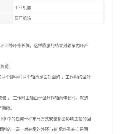
工业机器
原厂纸箱
内环比外环伸长快，这样膨胀的结果对轴承内环产
加负荷。
的两个即中间两个轴承是面对面的 ，工作时的温升
地安装 。 工作时主轴由于温升作轴向伸长时，就造
了间隙。
四种 中的任何一种布局方式安装都会影响主轴的回
或磨削的一端一对轴承的外环与轴 承座孔轴向是固