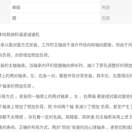
单级
用途
钢
包装
本哈默纳科谐波减速机
轴承以面对面方式安装，工作时主轴由于温升作径向和轴向膨胀，但由于
向负荷，亦即增加预加负荷。
安装的主轴轴承。当轴承内环的垫圈轴向伸长时，减少了原先调整好的预
轴颈上的两对轴承，左、右各一对，都是作背对背安装，其中左、右靠得近
个轴承的预加负荷 。
种布局方式 ，安装同一轴颈上的两对轴承 ，左 、右两端 都是成对面对面
个轴承上增加了预加负荷，而 中间两个轴 承减少了预加 负荷，甚至产生
局都不太理想 ，存在着一定的毛病。高精度、高转速 的主轴若采用上述 
承的寿命。正确的布局方式，两对"同向''安装的向心球轴承 ，承担切削