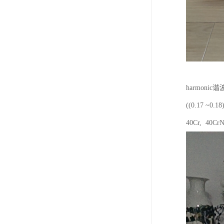
harmon
((0.17
40Cr, 40