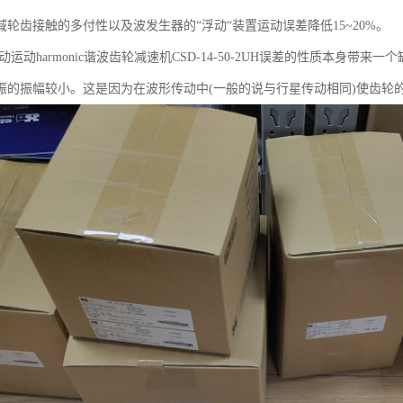
域轮齿接触的多付性以及波发生器的“浮动“装置运动误差降低15~20%。
运动harmonic谐波齿轮减速机CSD-14-50-2UH误差的性质本身带
振的振幅较小。这是因为在波形传动中(一般的说与行星传动相同)使齿轮