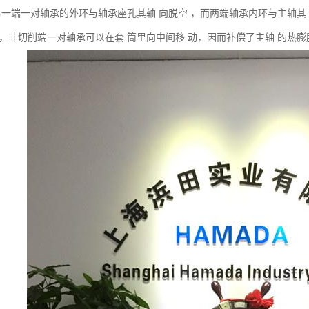
 另一端一对轴承的外环与轴承座孔其轴 向脱空 ，而两端轴承内环与主轴其
 ，非切削端一对轴承可以在套 筒里向中间移 动，因而补偿了主轴 的热