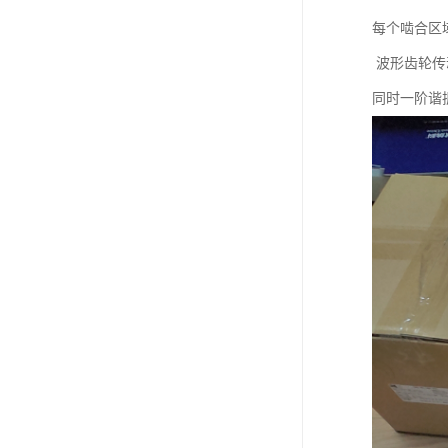
每个啮合区
波形齿轮传动
同时一阶谐