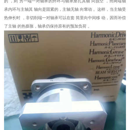
的 ，则 另一端一对轴承的外环与轴承座孔其轴 向脱空 ，而两端轴
承内环与主轴其 轴向是固紧的，主轴无轴 向窜动 。这样，当主轴受
热伸长时 ，非切削端一对轴承可以在套 筒里向中间移 动，因而补偿
了主轴 的热膨胀，轴承仍保持原有的预加负荷 。