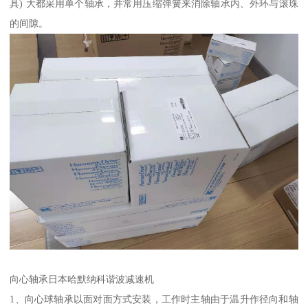
具) 大都采用单个轴承，并常用压缩弹簧来消除轴承内、外环与滚珠
的间隙。
向心轴承日本哈默纳科谐波减速机
1、向心球轴承以面对面方式安装，工作时主轴由于温升作径向和轴