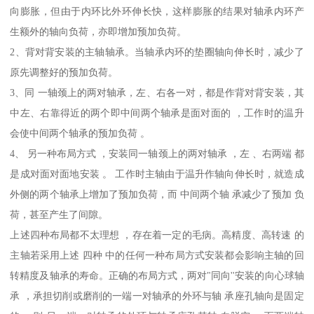
向膨胀，但由于内环比外环伸长快，这样膨胀的结果对轴承内环产
生额外的轴向负荷，亦即增加预加负荷。
2、背对背安装的主轴轴承。当轴承内环的垫圈轴向伸长时，减少了
原先调整好的预加负荷。
3、同 一轴颈上的两对轴承，左、右各一对，都是作背对背安装，其
中左、右靠得近的两个即中间两个轴承是面对面的 ，工作时的温升
会使中间两个轴承的预加负荷 。
4、 另一种布局方式 ，安装同一轴颈上的两对轴承 ，左 、右两端 都
是成对面对面地安装 。 工作时主轴由于温升作轴向伸长时，就造成
外侧的两个轴承上增加了预加负荷，而 中间两个轴 承减少了预加 负
荷，甚至产生了间隙。
上述四种布局都不太理想 ，存在着一定的毛病。高精度、高转速 的
主轴若采用上述 四种 中的任何一种布局方式安装都会影响主轴的回
转精度及轴承的寿命。正确的布局方式，两对"同向''安装的向心球轴
承 ，承担切削或磨削的一端一对轴承的外环与轴 承座孔轴向是固定