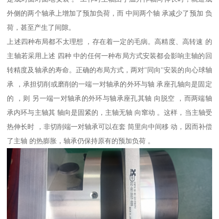
外侧的两个轴承上增加了预加负荷，而 中间两个轴 承减少了预加 负
荷，甚至产生了间隙。
上述四种布局都不太理想 ，存在着一定的毛病。高精度、高转速 的
主轴若采用上述 四种 中的任何一种布局方式安装都会影响主轴的回
转精度及轴承的寿命。正确的布局方式，两对"同向''安装的向心球轴
承 ，承担切削或磨削的一端一对轴承的外环与轴 承座孔轴向是固定
的 ，则 另一端一对轴承的外环与轴承座孔其轴 向脱空 ，而两端轴
承内环与主轴其 轴向是固紧的，主轴无轴 向窜动 。这样，当主轴受
热伸长时 ，非切削端一对轴承可以在套 筒里向中间移 动，因而补偿
了主轴 的热膨胀，轴承仍保持原有的预加负荷 。