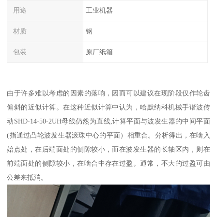
用途
工业机器
材质
钢
包装
原厂纸箱
由于许多难以考虑的因素的落响，因而可以建议在现阶段仅作轮齿
偏斜的近似计算。在这种近似计算中认为，哈默纳科机械手谐波传
动SHD-14-50-2UH母线仍然为直线,计算平面与波发生器的中间平面
(指通过凸轮波发生器滚珠中心的平面）相重合。分析得出，在啮入
始点处，在后端面处的侧隙较小，而在波发生器的长轴区内，则在
前端面处的侧隙较小，在啮合中存在过盈。通常，不大的过盈可由
公差来抵消。