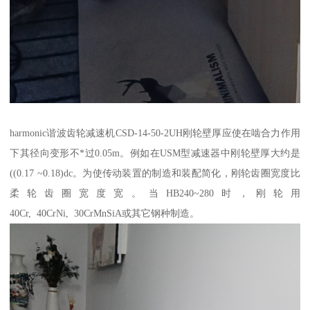
harmonic谐波齿轮减速机CSD-14-50-2UH刚轮壁厚应使在啮合力作用
下其径向变形不*过0.05m。例如在USM型减速器中刚轮壁厚大约是
((0.17 ~0.18)dc。为使传动装置的制造和装配简化，刚轮齿圈宽度比
柔轮齿圈宽度宽。当HB240~280时，刚轮用
40Cr, 40CrNi, 30CrMnSiA或其它钢种制造。