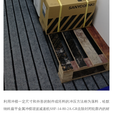
利用冲模一定尺寸和外形的制件或坯料的冲压方法称为落料，哈默
纳科扁平金属冲模谐波减速机SHF-14-80-2A-GR去除封闭轮廓内的材