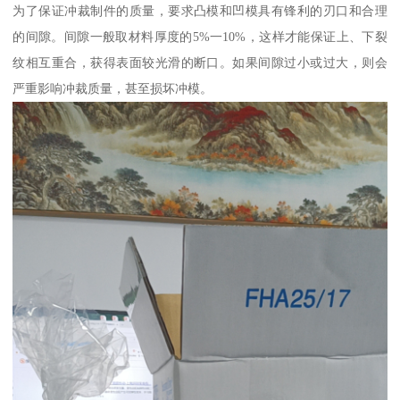
为了保证冲裁制件的质量，要求凸模和凹模具有锋利的刃口和合理
的间隙。间隙一般取材料厚度的5%一10%，这样才能保证上、下裂
纹相互重合，获得表面较光滑的断口。如果间隙过小或过大，则会
严重影响冲裁质量，甚至损坏冲模。