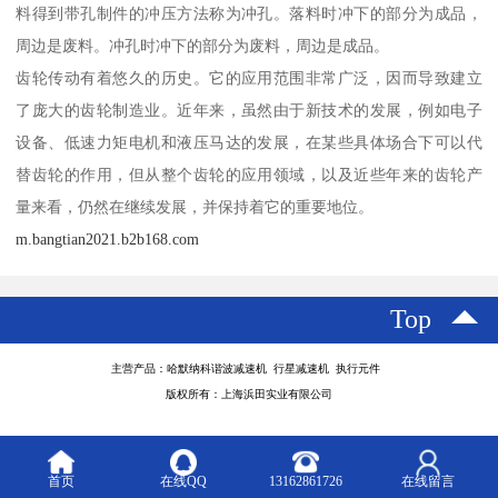
料得到带孔制件的冲压方法称为冲孔。落料时冲下的部分为成品，
周边是废料。冲孔时冲下的部分为废料，周边是成品。
齿轮传动有着悠久的历史。它的应用范围非常广泛，因而导致建立
了庞大的齿轮制造业。近年来，虽然由于新技术的发展，例如电子
设备、低速力矩电机和液压马达的发展，在某些具体场合下可以代
替齿轮的作用，但从整个齿轮的应用领域，以及近些年来的齿轮产
量来看，仍然在继续发展，并保持着它的重要地位。
m.bangtian2021.b2b168.com
Top
主营产品：哈默纳科谐波减速机 行星减速机 执行元件
版权所有：上海浜田实业有限公司
首页
在线QQ
13162861726
在线留言