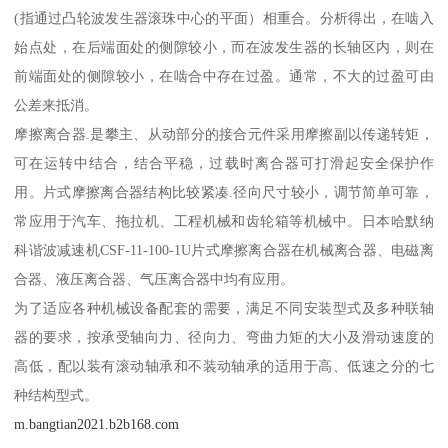
(指通过凸轮波发生器滚珠中心的平面）相重合。分析得出，在啮入
始点处，在后端面处的侧隙较小，而在波发生器的长轴区内，则在
前端面处的侧隙较小，在啮合中存在过盈。通常，不大的过盈可由
公差来抵消。
摩擦离合器.是攀主、从动部分的接合元件采用摩擦副以传递转矩，
可在运转中结合，结合平稳，过载时离合器可打滑起安全保护作
用。片式摩擦离合器结构比较紧凑.径向尺寸较小，调节简单可靠，
常应用于汽车、拖拉机、工程机械和齿轮箱等机械中。日本哈默纳
科谐波减速机CSF-11-100-1U片式摩擦离合器在机械离合器、电磁离
合器、液压离合器、气压离合器中均有应用。
为了适应各种机械设备配套的需要，满足不同安装型式及多种联轴
器的要求，按承受轴向力、径向力、弯曲力矩的大小及滑动速度的
高低，配以装有滚动轴承和不装动轴承的适用于高、低速之分的七
种结构型式。
m.bangtian2021.b2b168.com