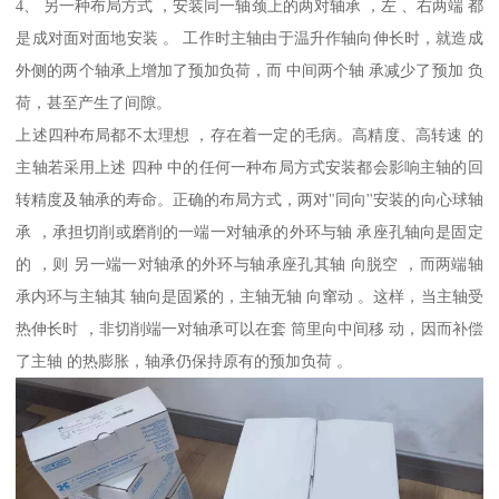
4、 另一种布局方式 ，安装同一轴颈上的两对轴承 ，左 、右两端 都
是成对面对面地安装 。 工作时主轴由于温升作轴向伸长时，就造成
外侧的两个轴承上增加了预加负荷，而 中间两个轴 承减少了预加 负
荷，甚至产生了间隙。
上述四种布局都不太理想 ，存在着一定的毛病。高精度、高转速 的
主轴若采用上述 四种 中的任何一种布局方式安装都会影响主轴的回
转精度及轴承的寿命。正确的布局方式，两对"同向''安装的向心球轴
承 ，承担切削或磨削的一端一对轴承的外环与轴 承座孔轴向是固定
的 ，则 另一端一对轴承的外环与轴承座孔其轴 向脱空 ，而两端轴
承内环与主轴其 轴向是固紧的，主轴无轴 向窜动 。这样，当主轴受
热伸长时 ，非切削端一对轴承可以在套 筒里向中间移 动，因而补偿
了主轴 的热膨胀，轴承仍保持原有的预加负荷 。