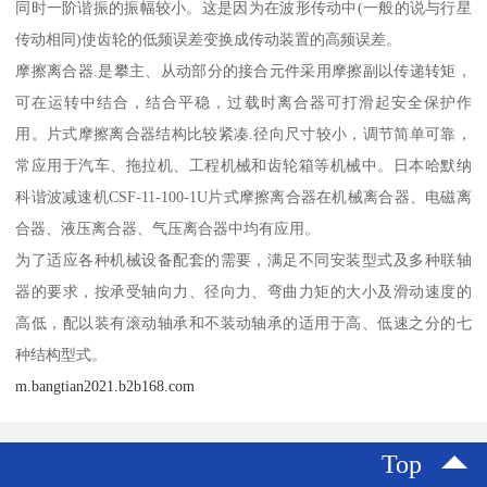
同时一阶谐振的振幅较小。这是因为在波形传动中(一般的说与行星
传动相同)使齿轮的低频误差变换成传动装置的高频误差。
摩擦离合器.是攀主、从动部分的接合元件采用摩擦副以传递转矩，
可在运转中结合，结合平稳，过载时离合器可打滑起安全保护作
用。片式摩擦离合器结构比较紧凑.径向尺寸较小，调节简单可靠，
常应用于汽车、拖拉机、工程机械和齿轮箱等机械中。日本哈默纳
科谐波减速机CSF-11-100-1U片式摩擦离合器在机械离合器、电磁离
合器、液压离合器、气压离合器中均有应用。
为了适应各种机械设备配套的需要，满足不同安装型式及多种联轴
器的要求，按承受轴向力、径向力、弯曲力矩的大小及滑动速度的
高低，配以装有滚动轴承和不装动轴承的适用于高、低速之分的七
种结构型式。
m.bangtian2021.b2b168.com
Top