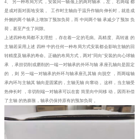
4、 另一种布局方式 ，安装同一轴颈上的两对轴承 ，左 、右两端 都
是成对面对面地安装 。 工作时主轴由于温升作轴向伸长时，就造成
外侧的两个轴承上增加了预加负荷，而 中间两个轴 承减少了预加 负
荷，甚至产生了间隙。
上述四种布局都不太理想 ，存在着一定的毛病。高精度、高转速 的
主轴若采用上述 四种 中的任何一种布局方式安装都会影响主轴的回
转精度及轴承的寿命。正确的布局方式，两对"同向''安装的向心球轴
承 ，承担切削或磨削的一端一对轴承的外环与轴 承座孔轴向是固定
的 ，则 另一端一对轴承的外环与轴承座孔其轴 向脱空 ，而两端轴
承内环与主轴其 轴向是固紧的，主轴无轴 向窜动 。这样，当主轴受
热伸长时 ，非切削端一对轴承可以在套 筒里向中间移 动，因而补偿
了主轴 的热膨胀，轴承仍保持原有的预加负荷 。