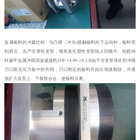
金属板料的冲裁过程：当凸模〔冲头)接触板料向下运动时，板料受
到挤压，先产生弹性变形，继而发生塑性变形陷入凹模中。哈默纳
科扁平金属冲模谐波减速机SHF-14-80-2A-GR由于冷变形强化和冲模
刃口附近应力集中的作用，刃口附近的板料开始出现微裂纹，并逐
渐扩大直至上、下裂纹会合，使板料分离。