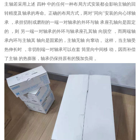
主轴若采用上述 四种 中的任何一种布局方式安装都会影响主轴的回
转精度及轴承的寿命。正确的布局方式，两对"同向''安装的向心球轴
承 ，承担切削或磨削的一端一对轴承的外环与轴 承座孔轴向是固定
的 ，则 另一端一对轴承的外环与轴承座孔其轴 向脱空 ，而两端轴
承内环与主轴其 轴向是固紧的，主轴无轴 向窜动 。这样，当主轴受
热伸长时 ，非切削端一对轴承可以在套 筒里向中间移 动，因而补偿
了主轴 的热膨胀，轴承仍保持原有的预加负荷 。