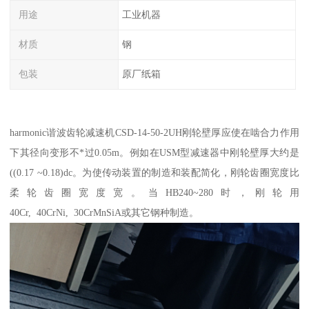
用途
工业机器
材质
钢
包装
原厂纸箱
harmonic谐波齿轮减速机CSD-14-50-2UH刚轮壁厚应使在啮合力作用
下其径向变形不*过0.05m。例如在USM型减速器中刚轮壁厚大约是
((0.17 ~0.18)dc。为使传动装置的制造和装配简化，刚轮齿圈宽度比
柔轮齿圈宽度宽。当HB240~280时，刚轮用
40Cr, 40CrNi, 30CrMnSiA或其它钢种制造。