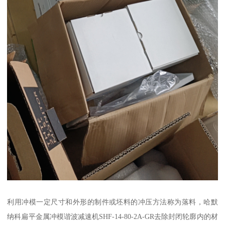
利用冲模一定尺寸和外形的制件或坯料的冲压方法称为落料，哈默
纳科扁平金属冲模谐波减速机SHF-14-80-2A-GR去除封闭轮廓内的材