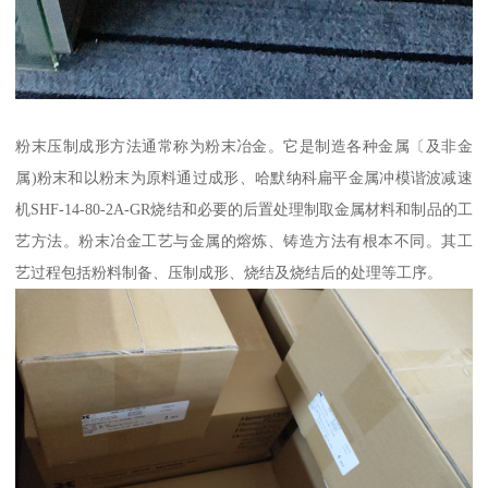
粉末压制成形方法通常称为粉末冶金。它是制造各种金属〔及非金
属)粉末和以粉末为原料通过成形、哈默纳科扁平金属冲模谐波减速
机SHF-14-80-2A-GR烧结和必要的后置处理制取金属材料和制品的工
艺方法。粉末冶金工艺与金属的熔炼、铸造方法有根本不同。其工
艺过程包括粉料制备、压制成形、烧结及烧结后的处理等工序。