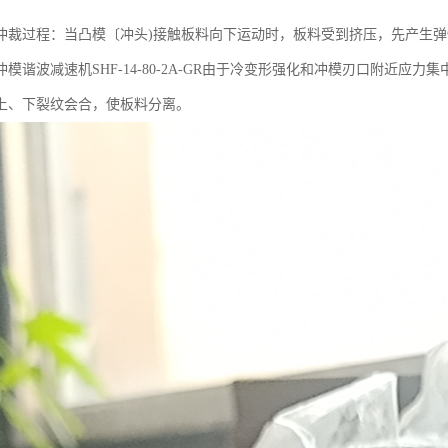
冲裁过程：当凸模〔冲头)接触板料向下运动时，板料受到挤压，先产生
模谐波减速机SHF-14-80-2A-GR由于冷变形强化和冲模刃口附近
上、下裂纹会合，使板料分离。