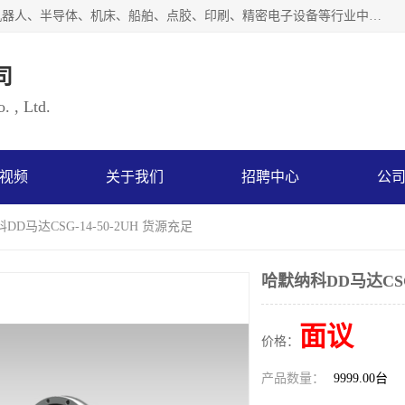
上海浜田实业有限公司专业致力于传动控制行业。面向工业机器人、半导体、机床、船舶、点胶、印刷、精密电子设备等行业中的运动控制技术。为日本哈默纳科（HarmonicDrive简称HD）中国地区定代理商，其生产的HarmonicDrive谐波减速机，具有轻量、小型、传动效率高、减速范围广、精度高等特点，被广泛应用于各种传动系统中。完善的技术，完善的售后，让您的选择无后顾之忧，欢迎您的来电洽谈！
司
. , Ltd.
视频
关于我们
招聘中心
公
DD马达CSG-14-50-2UH 货源充足
哈默纳科DD马达CSG-
面议
价格：
产品数量：
9999.00台