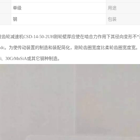
单级
用途
钢
包装
ic谐波齿轮减速机CSD-14-50-2UH刚轮壁厚应使在啮合力作用下其径向变形
 ~0.18)dc。为使传动装置的制造和装配简化，刚轮齿圈宽度比柔轮齿圈宽度宽。当
CrNi, 30CrMnSiA或其它钢种制造。