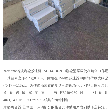
harmonic谐波齿轮减速机CSD-14-50-2UH刚轮壁厚应使在啮合力作用
下其径向变形不*过0.05m。例如在USM型减速器中刚轮壁厚大约是
((0.17 ~0.18)dc。为使传动装置的制造和装配简化，刚轮齿圈宽度比
柔轮齿圈宽度宽。当HB240~280时，刚轮用
40Cr, 40CrNi, 30CrMnSiA或其它钢种制造。
摩擦离合器.是攀主、从动部分的接合元件采用摩擦副以传递转矩，