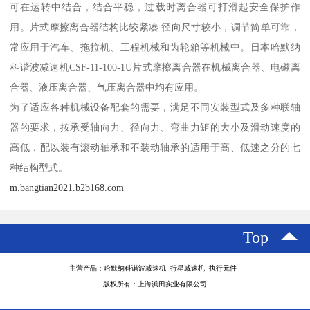
可在运转中结合，结合平稳，过载时离合器可打滑起安全保护作
用。片式摩擦离合器结构比较紧凑.径向尺寸较小，调节简单可靠，
常应用于汽车、拖拉机、工程机械和齿轮箱等机械中。日本哈默纳
科谐波减速机CSF-11-100-1U片式摩擦离合器在机械离合器、电磁离
合器、液压离合器、气压离合器中均有应用。
为了适应各种机械设备配套的需要，满足不同安装型式及多种联轴
器的要求，按承受轴向力、径向力、弯曲力矩的大小及滑动速度的
高低，配以装有滚动轴承和不装动轴承的适用于高、低速之分的七
种结构型式。
m.bangtian2021.b2b168.com
Top
主营产品：哈默纳科谐波减速机 行星减速机 执行元件
版权所有：上海浜田实业有限公司