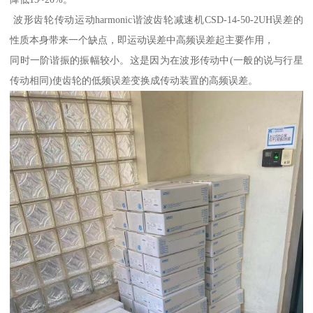
波形齿轮传动运动harmonic谐波齿轮减速机CSD-14-50-2UH误差的
性质本身带来一个缺点，即运动误差中高频误差起主要作用，
同时一阶谐振的振幅较小。这是因为在波形传动中(一般的说与行星
传动相同)使齿轮的低频误差变换成传动装置的高频误差。