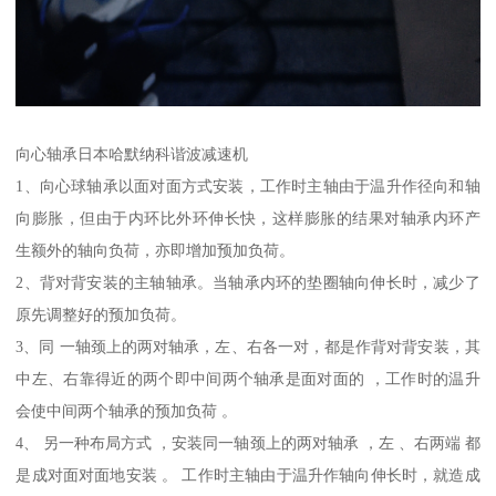
向心轴承日本哈默纳科谐波减速机
1、向心球轴承以面对面方式安装，工作时主轴由于温升作径向和轴
向膨胀，但由于内环比外环伸长快，这样膨胀的结果对轴承内环产
生额外的轴向负荷，亦即增加预加负荷。
2、背对背安装的主轴轴承。当轴承内环的垫圈轴向伸长时，减少了
原先调整好的预加负荷。
3、同 一轴颈上的两对轴承，左、右各一对，都是作背对背安装，其
中左、右靠得近的两个即中间两个轴承是面对面的 ，工作时的温升
会使中间两个轴承的预加负荷 。
4、 另一种布局方式 ，安装同一轴颈上的两对轴承 ，左 、右两端 都
是成对面对面地安装 。 工作时主轴由于温升作轴向伸长时，就造成