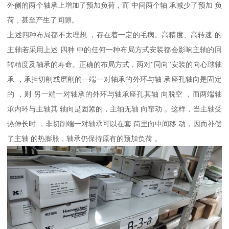
外侧的两个轴承上增加了预加负荷，而 中间两个轴 承减少了预加 负
荷，甚至产生了间隙。
上述四种布局都不太理想 ，存在着一定的毛病。高精度、高转速 的
主轴若采用上述 四种 中的任何一种布局方式安装都会影响主轴的回
转精度及轴承的寿命。正确的布局方式，两对"同向''安装的向心球轴
承 ，承担切削或磨削的一端一对轴承的外环与轴 承座孔轴向是固定
的 ，则 另一端一对轴承的外环与轴承座孔其轴 向脱空 ，而两端轴
承内环与主轴其 轴向是固紧的，主轴无轴 向窜动 。这样，当主轴受
热伸长时 ，非切削端一对轴承可以在套 筒里向中间移 动，因而补偿
了主轴 的热膨胀，轴承仍保持原有的预加负荷 。