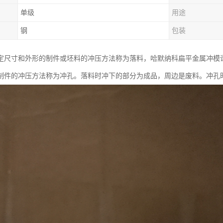
单级
用途
钢
包装
尺寸和外形的制件或坯料的冲压方法称为落料，哈默纳科扁平金属冲模谐波减速
制件的冲压方法称为冲孔。落料时冲下的部分为成品，周边是废料。冲孔