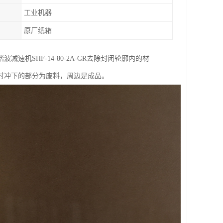
工业机器
原厂纸箱
机SHF-14-80-2A-GR去除封闭轮廓内的材
时冲下的部分为废料，周边是成品。