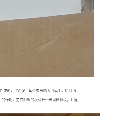
弹性变形，继而发生塑性变形陷入凹模中。哈默纳
应力集中的作用，刃口附近的板料开始出现微裂纹，并逐