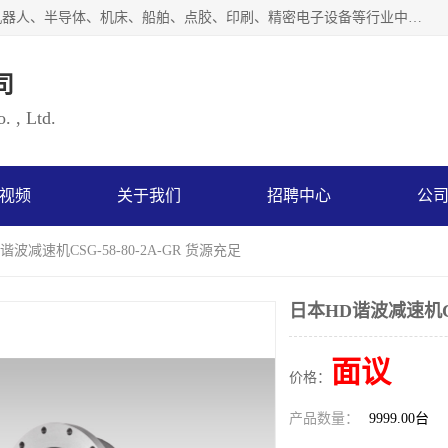
上海浜田实业有限公司专业致力于传动控制行业。面向工业机器人、半导体、机床、船舶、点胶、印刷、精密电子设备等行业中的运动控制技术。为日本哈默纳科（HarmonicDrive简称HD）中国地区定代理商，其生产的HarmonicDrive谐波减速机，具有轻量、小型、传动效率高、减速范围广、精度高等特点，被广泛应用于各种传动系统中。完善的技术，完善的售后，让您的选择无后顾之忧，欢迎您的来电洽谈！
司
. , Ltd.
视频
关于我们
招聘中心
公
谐波减速机CSG-58-80-2A-GR 货源充足
日本HD谐波减速机CSG
面议
价格：
产品数量：
9999.00台