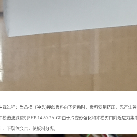
冲裁过程：当凸模〔冲头)接触板料向下运动时，板料受到挤压，先产生
模谐波减速机SHF-14-80-2A-GR由于冷变形强化和冲模刃口附近
上、下裂纹会合，使板料分离。