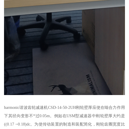
harmonic谐波齿轮减速机CSD-14-50-2UH刚轮壁厚应使在啮合力作用
下其径向变形不*过0.05m。例如在USM型减速器中刚轮壁厚大约是
((0.17 ~0.18)dc。为使传动装置的制造和装配简化，刚轮齿圈宽度比