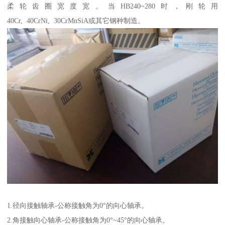
柔轮齿圈宽度宽。当HB240~280时，刚轮用
40Cr, 40CrNi, 30CrMnSiA或其它钢种制造。
1.径向接触轴承-公称接触角为0°的向心轴承。
2.角接触向心轴承-公称接触角为0°~45°的向心轴承。