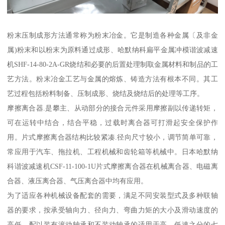
粉末压制成形方法通常称为粉末冶金。它是制造各种金属〔及非金
属)粉末和以粉末为原料通过成形、哈默纳科扁平金属冲模谐波减速
机SHF-14-80-2A-GR烧结和必要的后置处理制取金属材料和制品的工
艺方法。粉末冶金工艺与金属的熔炼、铸造方法有根本不同。其工
艺过程包括粉料制备、压制成形、烧结及烧结后的处理等工序。
摩擦离合器.是攀主、从动部分的接合元件采用摩擦副以传递转矩，
可在运转中结合，结合平稳，过载时离合器可打滑起安全保护作
用。片式摩擦离合器结构比较紧凑.径向尺寸较小，调节简单可靠，
常应用于汽车、拖拉机、工程机械和齿轮箱等机械中。日本哈默纳
科谐波减速机CSF-11-100-1U片式摩擦离合器在机械离合器、电磁离
合器、液压离合器、气压离合器中均有应用。
为了适应各种机械设备配套的需要，满足不同安装型式及多种联轴
器的要求，按承受轴向力、径向力、弯曲力矩的大小及滑动速度的
高低，配以装有滚动轴承和不装动轴承的适用于高、低速之分的七