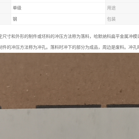
单级
用途
钢
包装
尺寸和外形的制件或坯料的冲压方法称为落料，哈默纳科扁平金属冲模谐波减速
制件的冲压方法称为冲孔。落料时冲下的部分为成品，周边是废料。冲孔