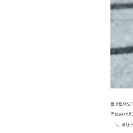
当薄壁环受
壳体的力矩理
1。法线不