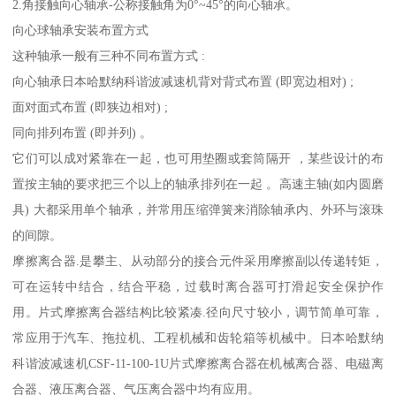
2.角接触向心轴承-公称接触角为0°~45°的向心轴承。
向心球轴承安装布置方式
这种轴承一般有三种不同布置方式 :
向心轴承日本哈默纳科谐波减速机背对背式布置 (即宽边相对) ;
面对面式布置 (即狭边相对) ;
同向排列布置 (即并列) 。
它们可以成对紧靠在一起，也可用垫圈或套筒隔开 ，某些设计的布
置按主轴的要求把三个以上的轴承排列在一起 。高速主轴(如内圆磨
具) 大都采用单个轴承，并常用压缩弹簧来消除轴承内、外环与滚珠
的间隙。
摩擦离合器.是攀主、从动部分的接合元件采用摩擦副以传递转矩，
可在运转中结合，结合平稳，过载时离合器可打滑起安全保护作
用。片式摩擦离合器结构比较紧凑.径向尺寸较小，调节简单可靠，
常应用于汽车、拖拉机、工程机械和齿轮箱等机械中。日本哈默纳
科谐波减速机CSF-11-100-1U片式摩擦离合器在机械离合器、电磁离
合器、液压离合器、气压离合器中均有应用。