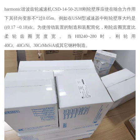
harmonic谐波齿轮减速机CSD-14-50-2UH刚轮壁厚应使在啮合力作用
下其径向变形不*过0.05m。例如在USM型减速器中刚轮壁厚大约是
((0.17 ~0.18)dc。为使传动装置的制造和装配简化，刚轮齿圈宽度比
柔轮齿圈宽度宽。当HB240~280时，刚轮用
40Cr, 40CrNi, 30CrMnSiA或其它钢种制造。