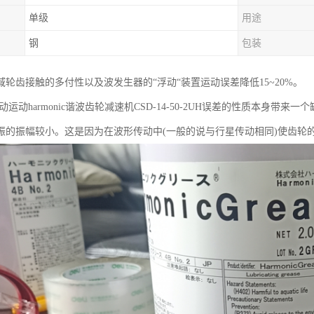
单级
用途
钢
包装
域轮齿接触的多付性以及波发生器的“浮动“装置运动误差降低15~20%。
运动harmonic谐波齿轮减速机CSD-14-50-2UH误差的性质本身带
振的振幅较小。这是因为在波形传动中(一般的说与行星传动相同)使齿轮