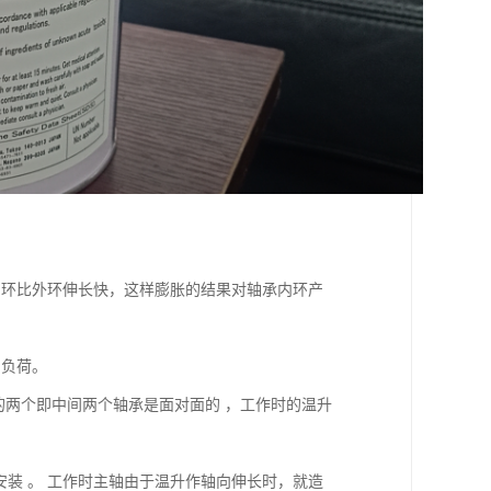
内环比外环伸长快，这样膨胀的结果对轴承内环产
加负荷。
的两个即中间两个轴承是面对面的 ，工作时的温升
地安装 。 工作时主轴由于温升作轴向伸长时，就造