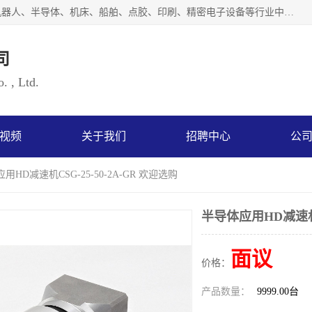
上海浜田实业有限公司专业致力于传动控制行业。面向工业机器人、半导体、机床、船舶、点胶、印刷、精密电子设备等行业中的运动控制技术。为日本哈默纳科（HarmonicDrive简称HD）中国地区定代理商，其生产的HarmonicDrive谐波减速机，具有轻量、小型、传动效率高、减速范围广、精度高等特点，被广泛应用于各种传动系统中。完善的技术，完善的售后，让您的选择无后顾之忧，欢迎您的来电洽谈！
司
. , Ltd.
视频
关于我们
招聘中心
公
用HD减速机CSG-25-50-2A-GR 欢迎选购
半导体应用HD减速机CS
面议
价格：
产品数量：
9999.00台