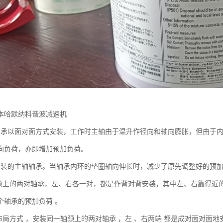
本哈默纳科谐波减速机
轴承以面对面方式安装，工作时主轴由于温升作径向和轴向膨胀，但由于
向负荷，亦即增加预加负荷。
安装的主轴轴承。当轴承内环的垫圈轴向伸长时，减少了原先调整好的预
轴颈上的两对轴承，左、右各一对，都是作背对背安装，其中左、右靠得近
个轴承的预加负荷 。
种布局方式 ，安装同一轴颈上的两对轴承 ，左 、右两端 都是成对面对面