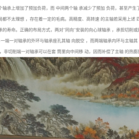
个轴承上增加了预加负荷，而 中间两个轴 承减少了预加 负荷，甚至产生
局都不太理想 ，存在着一定的毛病。高精度、高转速 的主轴若采用上述 
承的寿命。正确的布局方式，两对"同向''安装的向心球轴承 ，承担切削
 另一端一对轴承的外环与轴承座孔其轴 向脱空 ，而两端轴承内环与主轴其
 ，非切削端一对轴承可以在套 筒里向中间移 动，因而补偿了主轴 的热