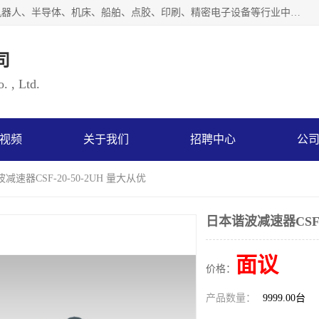
上海浜田实业有限公司专业致力于传动控制行业。面向工业机器人、半导体、机床、船舶、点胶、印刷、精密电子设备等行业中的运动控制技术。为日本哈默纳科（HarmonicDrive简称HD）中国地区定代理商，其生产的HarmonicDrive谐波减速机，具有轻量、小型、传动效率高、减速范围广、精度高等特点，被广泛应用于各种传动系统中。完善的技术，完善的售后，让您的选择无后顾之忧，欢迎您的来电洽谈！
司
. , Ltd.
视频
关于我们
招聘中心
公
减速器CSF-20-50-2UH 量大从优
日本谐波减速器CSF-2
面议
价格：
产品数量：
9999.00台