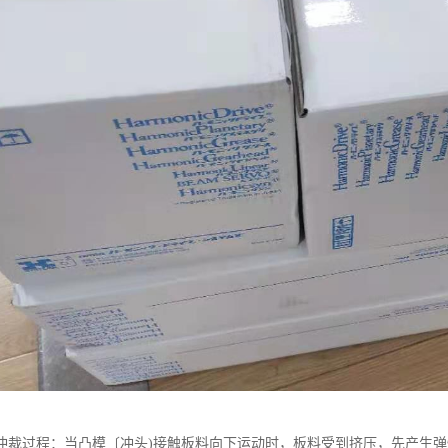
冲裁过程：当凸模〔冲头)接触板料向下运动时，板料受到挤压，先产生