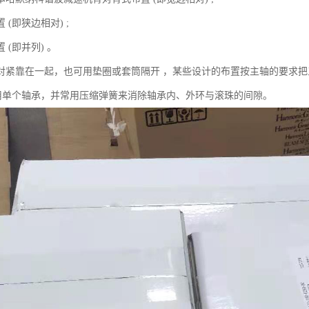
 (即狭边相对) ;
 (即并列) 。
对紧靠在一起，也可用垫圈或套筒隔开 ，某些设计的布置按主轴的要求把
采用单个轴承，并常用压缩弹簧来消除轴承内、外环与滚珠的间隙。