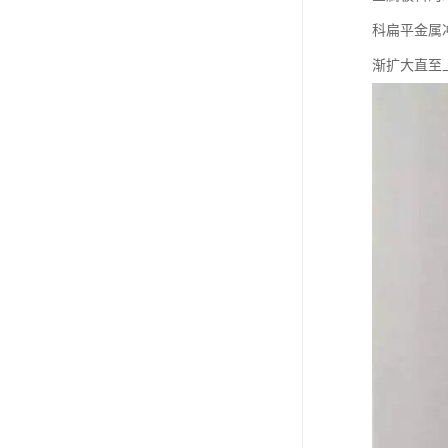
科扁平金属冲
渐扩大直至