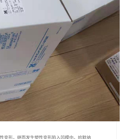
弹性变形，继而发生塑性变形陷入凹模中。哈默纳