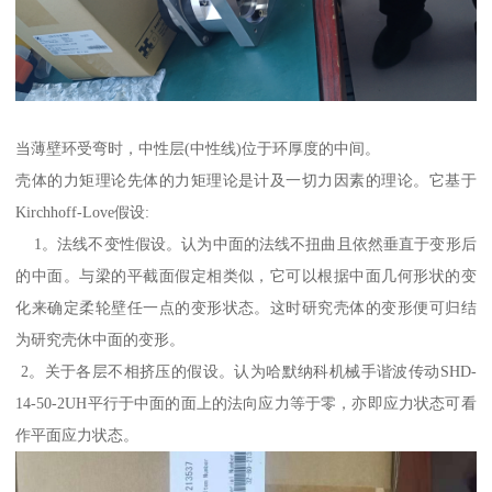
当薄壁环受弯时，中性层(中性线)位于环厚度的中间。
壳体的力矩理论先体的力矩理论是计及一切力因素的理论。它基于
Kirchhoff-Love假设:
1。法线不变性假设。认为中面的法线不扭曲且依然垂直于变形后
的中面。与梁的平截面假定相类似，它可以根据中面几何形状的变
化来确定柔轮壁任一点的变形状态。这时研究壳体的变形便可归结
为研究壳休中面的变形。
2。关于各层不相挤压的假设。认为哈默纳科机械手谐波传动SHD-
14-50-2UH平行于中面的面上的法向应力等于零，亦即应力状态可看
作平面应力状态。