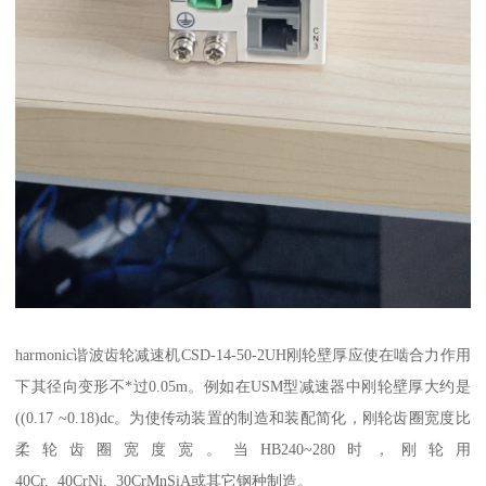
harmonic谐波齿轮减速机CSD-14-50-2UH刚轮壁厚应使在啮合力作用
下其径向变形不*过0.05m。例如在USM型减速器中刚轮壁厚大约是
((0.17 ~0.18)dc。为使传动装置的制造和装配简化，刚轮齿圈宽度比
柔轮齿圈宽度宽。当HB240~280时，刚轮用
40Cr, 40CrNi, 30CrMnSiA或其它钢种制造。