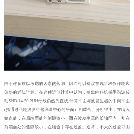
由于许多难以考虑的因素的落响，因而可以建议在现阶段仅作轮齿
偏斜的近似计算。在这种近似计算中认为，哈默纳科机械手谐波传
动SHD-14-50-2UH母线仍然为直线,计算平面与波发生器的中间平面
(指通过凸轮波发生器滚珠中心的平面）相重合。分析得出，在啮入
始点处，在后端面处的侧隙较小，而在波发生器的长轴区内，则在
前端面处的侧隙较小，在啮合中存在过盈。通常，不大的过盈可由