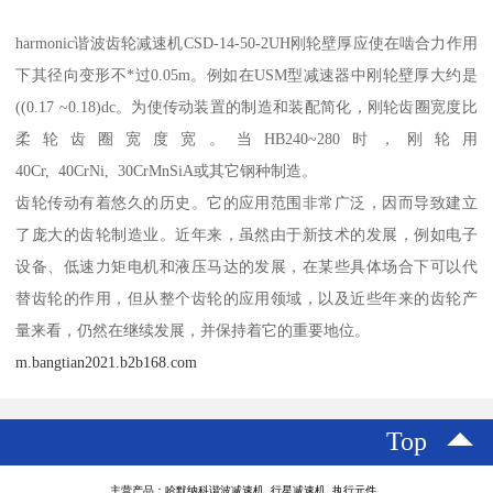
harmonic谐波齿轮减速机CSD-14-50-2UH刚轮壁厚应使在啮合力作用
下其径向变形不*过0.05m。例如在USM型减速器中刚轮壁厚大约是
((0.17 ~0.18)dc。为使传动装置的制造和装配简化，刚轮齿圈宽度比
柔轮齿圈宽度宽。当HB240~280时，刚轮用
40Cr, 40CrNi, 30CrMnSiA或其它钢种制造。
齿轮传动有着悠久的历史。它的应用范围非常广泛，因而导致建立
了庞大的齿轮制造业。近年来，虽然由于新技术的发展，例如电子
设备、低速力矩电机和液压马达的发展，在某些具体场合下可以代
替齿轮的作用，但从整个齿轮的应用领域，以及近些年来的齿轮产
量来看，仍然在继续发展，并保持着它的重要地位。
m.bangtian2021.b2b168.com
Top
主营产品：哈默纳科谐波减速机 行星减速机 执行元件