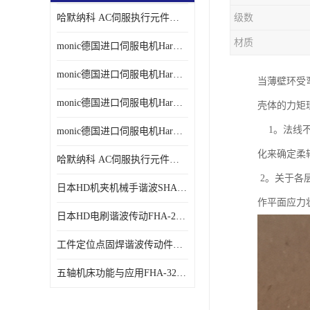
哈默纳科 AC伺服执行元件扁平型SHA系列 议价
级数
材质
monic德国进口伺服电机Har中国总代理单价
monic德国进口伺服电机Har中国总代理代理
当薄壁环受
monic德国进口伺服电机Har中国总代理公司
壳体的力矩理
1。法线不
monic德国进口伺服电机Har中国总代理供应
化来确定柔
哈默纳科 AC伺服执行元件扁平型SHA系列
2。关于各层
日本HD机夹机械手谐波SHA32A120CG-B12B
作平面应力
日本HD电刷谐波传动FHA-25C-50-E250-C
工件定位点固焊谐波传动件哈默纳科CSF-45-100-2UH
五轴机床功能与应用FHA-32C-50-US250