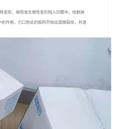
弹性变形，继而发生塑性变形陷入凹模中。哈默纳
应力集中的作用，刃口附近的板料开始出现微裂纹，并逐