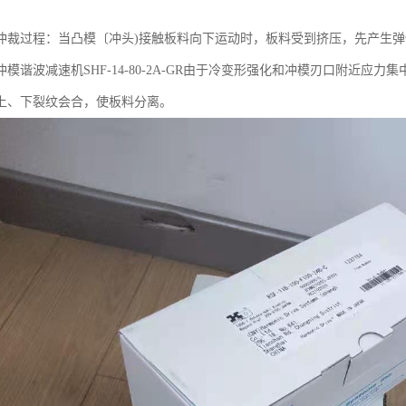
冲裁过程：当凸模〔冲头)接触板料向下运动时，板料受到挤压，先产生
模谐波减速机SHF-14-80-2A-GR由于冷变形强化和冲模刃口附近
上、下裂纹会合，使板料分离。