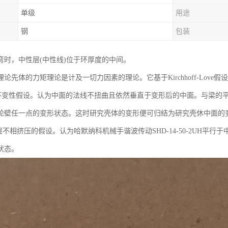
单级
用途
钢
包装
弯时，中性层(中性线)位于环厚度的中间。
论先体的力矩理论是计及一切力因素的理论。它基于Kirchhoff-Love假设
变性假设。认为中面的法线不扭曲且依然垂直于变形后的中面。与梁的平
轮壁任一点的变形状态。这时研究壳体的变形便可归结为研究壳休中面的
不相挤压的假设。认为哈默纳科机械手谐波传动SHD-14-50-2UH平
状态。