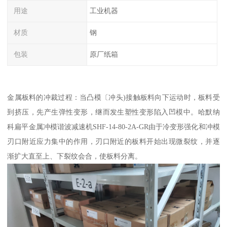
用途
工业机器
材质
钢
包装
原厂纸箱
金属板料的冲裁过程：当凸模〔冲头)接触板料向下运动时，板料受
到挤压，先产生弹性变形，继而发生塑性变形陷入凹模中。哈默纳
科扁平金属冲模谐波减速机SHF-14-80-2A-GR由于冷变形强化和冲模
刃口附近应力集中的作用，刃口附近的板料开始出现微裂纹，并逐
渐扩大直至上、下裂纹会合，使板料分离。