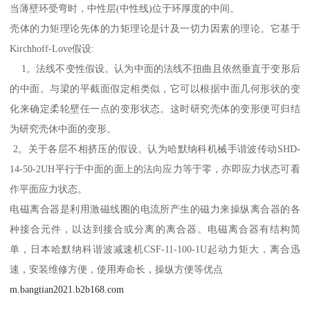
当薄壁环受弯时，中性层(中性线)位于环厚度的中间。
壳体的力矩理论先体的力矩理论是计及一切力因素的理论。它基于
Kirchhoff-Love假设:
1。法线不变性假设。认为中面的法线不扭曲且依然垂直于变形后
的中面。与梁的平截面假定相类似，它可以根据中面几何形状的变
化来确定柔轮壁任一点的变形状态。这时研究壳体的变形便可归结
为研究壳休中面的变形。
2。关于各层不相挤压的假设。认为哈默纳科机械手谐波传动SHD-
14-50-2UH平行于中面的面上的法向应力等于零，亦即应力状态可看
作平面应力状态。
电磁离合器是利用激磁线圈的电流所产生的磁力来操纵离合器的各
种接合元件，以达到接合或分离的离合器。电磁离合器有结构简
单，日本哈默纳科谐波减速机CSF-11-100-1U起动力矩大，离合迅
速，安装维修方便，使用寿命长，操纵方便等优点
m.bangtian2021.b2b168.com