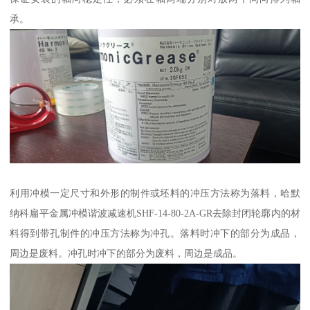
承。
利用冲模一定尺寸和外形的制件或坯料的冲压方法称为落料，哈默
纳科扁平金属冲模谐波减速机SHF-14-80-2A-GR去除封闭轮廓内的材
料得到带孔制件的冲压方法称为冲孔。落料时冲下的部分为成品，
周边是废料。冲孔时冲下的部分为废料，周边是成品。