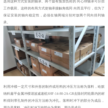
选用这种方式安装的轴承、两个旋有预加负荷的 向心球轴承可分担
工作载荷。这样的布局方式使轴承接触角线同 向而且平行，但为了
保证安装的轴向稳定性，必须在轴两端分别对放两个同向排列轴
承。
利用冲模一定尺寸和外形的制件或坯料的冲压方法称为落料，哈默
纳科扁平金属冲模谐波减速机SHF-14-80-2A-GR去除封闭轮廓内的材
料得到带孔制件的冲压方法称为冲孔。落料时冲下的部分为成品，
周边是废料。冲孔时冲下的部分为废料，周边是成品。