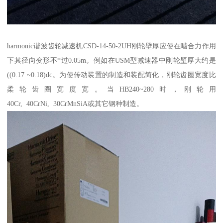
harmonic谐波齿轮减速机CSD-14-50-2UH刚轮壁厚应使在啮合力作用
下其径向变形不*过0.05m。例如在USM型减速器中刚轮壁厚大约是
((0.17 ~0.18)dc。为使传动装置的制造和装配简化，刚轮齿圈宽度比
柔轮齿圈宽度宽。当HB240~280时，刚轮用
40Cr, 40CrNi, 30CrMnSiA或其它钢种制造。