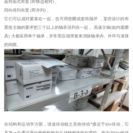
面对面式布置 (即狭边相对) ;
同向排列布置 (即并列) 。
它们可以成对紧靠在一起，也可用垫圈或套筒隔开 ，某些设计的布
置按主轴的要求把三个以上的轴承排列在一起 。高速主轴(如内圆磨
具) 大都采用单个轴承，并常用压缩弹簧来消除轴承内、外环与滚珠
的间隙。
在结构和运动学方面，谐波传动较之其他传动*接近于khv传动，它
具有一个通过平行曲柄机构与从动轴相连的行星轮。作为与khv传动