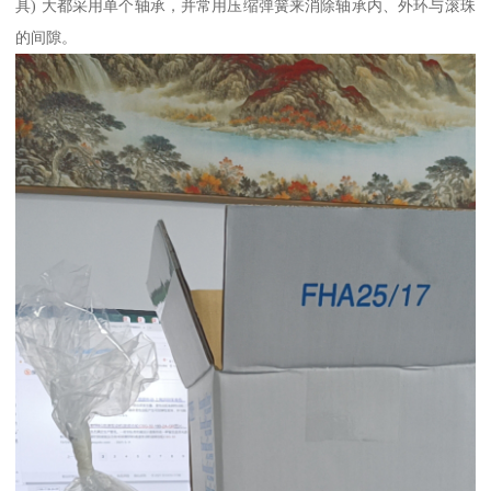
具) 大都采用单个轴承，并常用压缩弹簧来消除轴承内、外环与滚珠
的间隙。