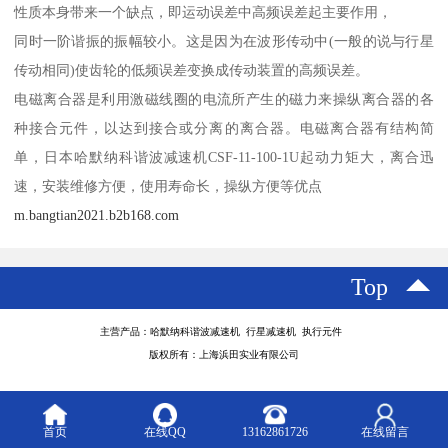
性质本身带来一个缺点，即运动误差中高频误差起主要作用，
同时一阶谐振的振幅较小。这是因为在波形传动中(一般的说与行星
传动相同)使齿轮的低频误差变换成传动装置的高频误差。
电磁离合器是利用激磁线圈的电流所产生的磁力来操纵离合器的各
种接合元件，以达到接合或分离的离合器。电磁离合器有结构简
单，日本哈默纳科谐波减速机CSF-11-100-1U起动力矩大，离合迅
速，安装维修方便，使用寿命长，操纵方便等优点
m.bangtian2021.b2b168.com
Top
主营产品：哈默纳科谐波减速机 行星减速机 执行元件
版权所有：上海浜田实业有限公司
首页
在线QQ
13162861726
在线留言