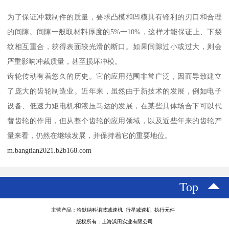
为了保证冲裁制件的质量，要求凸模和凹模具有锋利的刃口和合理
的间隙。间隙一般取材料厚度的5%一10%，这样才能保证上、下裂
纹相互重合，获得表面较光滑的断口。如果间隙过小或过大，则会
严重影响冲裁质量，甚至损坏冲模。
齿轮传动有着悠久的历史。它的应用范围非常广泛，因而导致建立
了庞大的齿轮制造业。近年来，虽然由于新技术的发展，例如电子
设备、低速力矩电机和液压马达的发展，在某些具体场合下可以代
替齿轮的作用，但从整个齿轮的应用领域，以及近些年来的齿轮产
量来看，仍然在继续发展，并保持着它的重要地位。
m.bangtian2021.b2b168.com
Top
主营产品：哈默纳科谐波减速机 行星减速机 执行元件
版权所有：上海浜田实业有限公司