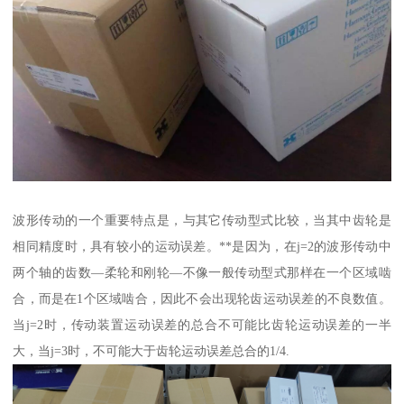
波形传动的一个重要特点是，与其它传动型式比较，当其中齿轮是
相同精度时，具有较小的运动误差。**是因为，在j=2的波形传动中
两个轴的齿数—柔轮和刚轮—不像一般传动型式那样在一个区域啮
合，而是在1个区域啮合，因此不会出现轮齿运动误差的不良数值。
当j=2时，传动装置运动误差的总合不可能比齿轮运动误差的一半
大，当j=3时，不可能大于齿轮运动误差总合的1/4.