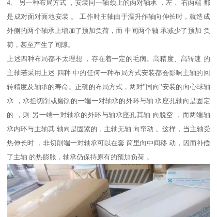
4、 另一种布局方式 ，安装同一轴颈上的两对轴承 ，左 、右两端 都
是成对面对面地安装 。 工作时主轴由于温升作轴向伸长时，就造成
外侧的两个轴承上增加了预加负荷，而 中间两个轴 承减少了预加 负
荷，甚至产生了间隙。
上述四种布局都不太理想 ，存在着一定的毛病。高精度、高转速 的
主轴若采用上述 四种 中的任何一种布局方式安装都会影响主轴的回
转精度及轴承的寿命。正确的布局方式，两对"同向''安装的向心球轴
承 ，承担切削或磨削的一端一对轴承的外环与轴 承座孔轴向是固定
的 ，则 另一端一对轴承的外环与轴承座孔其轴 向脱空 ，而两端轴
承内环与主轴其 轴向是固紧的，主轴无轴 向窜动 。这样，当主轴受
热伸长时 ，非切削端一对轴承可以在套 筒里向中间移 动，因而补偿
了主轴 的热膨胀，轴承仍保持原有的预加负荷 。