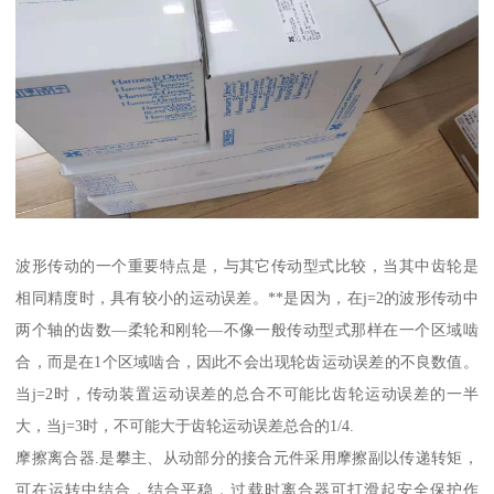
波形传动的一个重要特点是，与其它传动型式比较，当其中齿轮是
相同精度时，具有较小的运动误差。**是因为，在j=2的波形传动中
两个轴的齿数—柔轮和刚轮—不像一般传动型式那样在一个区域啮
合，而是在1个区域啮合，因此不会出现轮齿运动误差的不良数值。
当j=2时，传动装置运动误差的总合不可能比齿轮运动误差的一半
大，当j=3时，不可能大于齿轮运动误差总合的1/4.
摩擦离合器.是攀主、从动部分的接合元件采用摩擦副以传递转矩，
可在运转中结合，结合平稳，过载时离合器可打滑起安全保护作