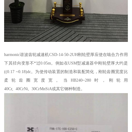
harmonic谐波齿轮减速机CSD-14-50-2UH刚轮壁厚应使在啮合力作用
下其径向变形不*过0.05m。例如在USM型减速器中刚轮壁厚大约是
((0.17 ~0.18)dc。为使传动装置的制造和装配简化，刚轮齿圈宽度比
柔轮齿圈宽度宽。当HB240~280时，刚轮用
40Cr, 40CrNi, 30CrMnSiA或其它钢种制造。