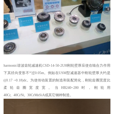
harmonic谐波齿轮减速机CSD-14-50-2UH刚轮壁厚应使在啮合力作用
下其径向变形不*过0.05m。例如在USM型减速器中刚轮壁厚大约是
((0.17 ~0.18)dc。为使传动装置的制造和装配简化，刚轮齿圈宽度比
柔轮齿圈宽度宽。当HB240~280时，刚轮用
40Cr, 40CrNi, 30CrMnSiA或其它钢种制造。