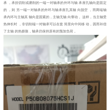
承 ，承担切削或磨削的一端一对轴承的外环与轴 承座孔轴向是固定
的 ，则 另一端一对轴承的外环与轴承座孔其轴 向脱空 ，而两端轴
承内环与主轴其 轴向是固紧的，主轴无轴 向窜动 。这样，当主轴受
热伸长时 ，非切削端一对轴承可以在套 筒里向中间移 动，因而补偿
了主轴 的热膨胀，轴承仍保持原有的预加负荷 。