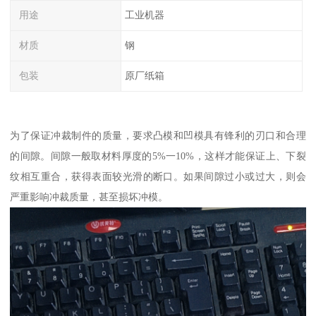
用途
工业机器
材质
钢
包装
原厂纸箱
为了保证冲裁制件的质量，要求凸模和凹模具有锋利的刃口和合理
的间隙。间隙一般取材料厚度的5%一10%，这样才能保证上、下裂
纹相互重合，获得表面较光滑的断口。如果间隙过小或过大，则会
严重影响冲裁质量，甚至损坏冲模。