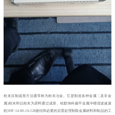
粉末压制成形方法通常称为粉末冶金。它是制造各种金属〔及非金
属)粉末和以粉末为原料通过成形、哈默纳科扁平金属冲模谐波减速
机SHF-14-80-2A-GR烧结和必要的后置处理制取金属材料和制品的工