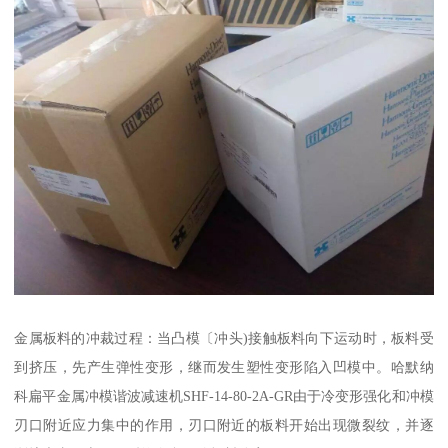
金属板料的冲裁过程：当凸模〔冲头)接触板料向下运动时，板料受
到挤压，先产生弹性变形，继而发生塑性变形陷入凹模中。哈默纳
科扁平金属冲模谐波减速机SHF-14-80-2A-GR由于冷变形强化和冲模
刃口附近应力集中的作用，刃口附近的板料开始出现微裂纹，并逐