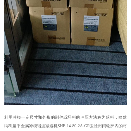
利用冲模一定尺寸和外形的制件或坯料的冲压方法称为落料，哈默
纳科扁平金属冲模谐波减速机SHF-14-80-2A-GR去除封闭轮廓内的材