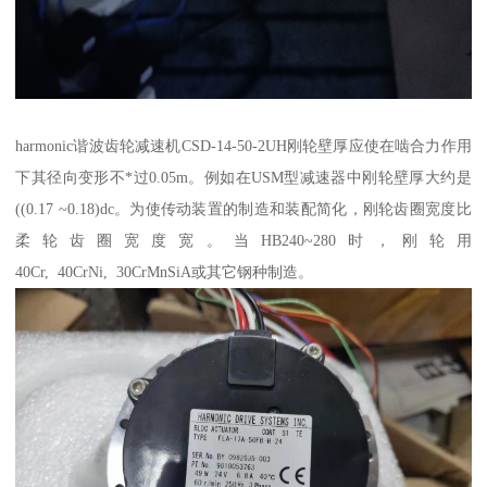
harmonic谐波齿轮减速机CSD-14-50-2UH刚轮壁厚应使在啮合力作用
下其径向变形不*过0.05m。例如在USM型减速器中刚轮壁厚大约是
((0.17 ~0.18)dc。为使传动装置的制造和装配简化，刚轮齿圈宽度比
柔轮齿圈宽度宽。当HB240~280时，刚轮用
40Cr, 40CrNi, 30CrMnSiA或其它钢种制造。