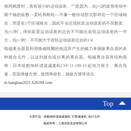
相同精度时，具有较小的运动误差。**是因为，在j=2的波形传动中
两个轴的齿数—柔轮和刚轮—不像一般传动型式那样在一个区域啮
合，而是在1个区域啮合，因此不会出现轮齿运动误差的不良数值。
当j=2时，传动装置运动误差的总合不可能比齿轮运动误差的一半
大，当j=3时，不可能大于齿轮运动误差总合的1/4.
电磁离合器是利用激磁线圈的电流所产生的磁力来操纵离合器的各
种接合元件，以达到接合或分离的离合器。电磁离合器有结构简
单，日本哈默纳科谐波减速机CSF-11-100-1U起动力矩大，离合迅
速，安装维修方便，使用寿命长，操纵方便等优点
m.bangtian2021.b2b168.com
Top
主营产品：哈默纳科谐波减速机 行星减速机 执行元件
版权所有：上海浜田实业有限公司