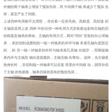
外侧的两个轴承上增加了预加负荷，而 中间两个轴 承减少了预加 负
荷，甚至产生了间隙。
上述四种布局都不太理想 ，存在着一定的毛病。高精度、高转速 的
主轴若采用上述 四种 中的任何一种布局方式安装都会影响主轴的回
转精度及轴承的寿命。正确的布局方式，两对"同向''安装的向心球轴
承 ，承担切削或磨削的一端一对轴承的外环与轴 承座孔轴向是固定
的 ，则 另一端一对轴承的外环与轴承座孔其轴 向脱空 ，而两端轴
承内环与主轴其 轴向是固紧的，主轴无轴 向窜动 。这样，当主轴受
热伸长时 ，非切削端一对轴承可以在套 筒里向中间移 动，因而补偿
了主轴 的热膨胀，轴承仍保持原有的预加负荷 。