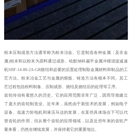
粉末压制成形方法通常称为粉末冶金。它是制造各种金属〔及非金
属)粉末和以粉末为原料通过成形、哈默纳科扁平金属冲模谐波减速
机SHF-14-80-2A-GR烧结和必要的后置处理制取金属材料和制品的工
艺方法。粉末冶金工艺与金属的熔炼、铸造方法有根本不同。其工
艺过程包括粉料制备、压制成形、烧结及烧结后的处理等工序。
齿轮传动有着悠久的历史。它的应用范围非常广泛，因而导致建立
了庞大的齿轮制造业。近年来，虽然由于新技术的发展，例如电子
设备、低速力矩电机和液压马达的发展，在某些具体场合下可以代
替齿轮的作用，但从整个齿轮的应用领域，以及近些年来的齿轮产
量来看，仍然在继续发展，并保持着它的重要地位。