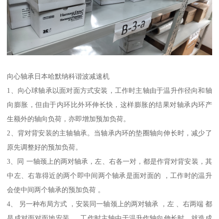
向心轴承日本哈默纳科谐波减速机
1、向心球轴承以面对面方式安装，工作时主轴由于温升作径向和轴
向膨胀，但由于内环比外环伸长快，这样膨胀的结果对轴承内环产
生额外的轴向负荷，亦即增加预加负荷。
2、背对背安装的主轴轴承。当轴承内环的垫圈轴向伸长时，减少了
原先调整好的预加负荷。
3、同 一轴颈上的两对轴承，左、右各一对，都是作背对背安装，其
中左、右靠得近的两个即中间两个轴承是面对面的 ，工作时的温升
会使中间两个轴承的预加负荷 。
4、 另一种布局方式 ，安装同一轴颈上的两对轴承 ，左 、右两端 都
是成对面对面地安装 。 工作时主轴由于温升作轴向伸长时，就造成