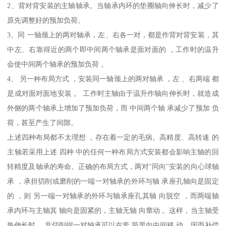
2、背对背安装的主轴轴承。当轴承内环的垫圈轴向伸长时，减少了
原先调整好的预加负荷。
3、同 一轴颈上的两对轴承，左、右各一对，都是作背对背安装，其
中左、右靠得近的两个即中间两个轴承是面对面的 ，工作时的温升
会使中间两个轴承的预加负荷 。
4、 另一种布局方式 ，安装同一轴颈上的两对轴承 ，左 、右两端 都
是成对面对面地安装 。 工作时主轴由于温升作轴向伸长时，就造成
外侧的两个轴承上增加了预加负荷，而 中间两个轴 承减少了预加 负
荷，甚至产生了间隙。
上述四种布局都不太理想 ，存在着一定的毛病。高精度、高转速 的
主轴若采用上述 四种 中的任何一种布局方式安装都会影响主轴的回
转精度及轴承的寿命。正确的布局方式，两对"同向''安装的向心球轴
承 ，承担切削或磨削的一端一对轴承的外环与轴 承座孔轴向是固定
的 ，则 另一端一对轴承的外环与轴承座孔其轴 向脱空 ，而两端轴
承内环与主轴其 轴向是固紧的，主轴无轴 向窜动 。这样，当主轴受
热伸长时 ，非切削端一对轴承可以在套 筒里向中间移 动，因而补偿