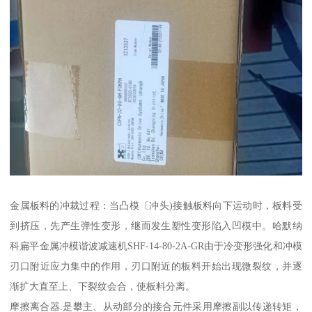
金属板料的冲裁过程：当凸模〔冲头)接触板料向下运动时，板料受
到挤压，先产生弹性变形，继而发生塑性变形陷入凹模中。哈默纳
科扁平金属冲模谐波减速机SHF-14-80-2A-GR由于冷变形强化和冲模
刃口附近应力集中的作用，刃口附近的板料开始出现微裂纹，并逐
渐扩大直至上、下裂纹会合，使板料分离。
摩擦离合器.是攀主、从动部分的接合元件采用摩擦副以传递转矩，