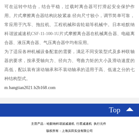
可在运转中结合，结合平稳，过载时离合器可打滑起安全保护作
用。片式摩擦离合器结构比较紧凑.径向尺寸较小，调节简单可靠，
常应用于汽车、拖拉机、工程机械和齿轮箱等机械中。日本哈默纳
科谐波减速机CSF-11-100-1U片式摩擦离合器在机械离合器、电磁离
合器、液压离合器、气压离合器中均有应用。
为了适应各种机械设备配套的需要，满足不同安装型式及多种联轴
器的要求，按承受轴向力、径向力、弯曲力矩的大小及滑动速度的
高低，配以装有滚动轴承和不装动轴承的适用于高、低速之分的七
种结构型式。
m.bangtian2021.b2b168.com
Top
主营产品：哈默纳科谐波减速机 行星减速机 执行元件
版权所有：上海浜田实业有限公司