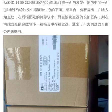
动SHD-14-50-2UH母线仍然为直线,计算平面与波发生器的中间平面
(指通过凸轮波发生器滚珠中心的平面）相重合。分析得出，在啮入
始点处，在后端面处的侧隙较小，而在波发生器的长轴区内，则在
前端面处的侧隙较小，在啮合中存在过盈。通常，不大的过盈可由
公差来抵消。