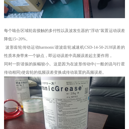
每个啮合区域轮齿接触的多付性以及波发生器的“浮动“装置运动误差
降低15~20%。
波形齿轮传动运动harmonic谐波齿轮减速机CSD-14-50-2UH误差的
性质本身带来一个缺点，即运动误差中高频误差起主要作用，
同时一阶谐振的振幅较小。这是因为在波形传动中(一般的说与行星
传动相同)使齿轮的低频误差变换成传动装置的高频误差。